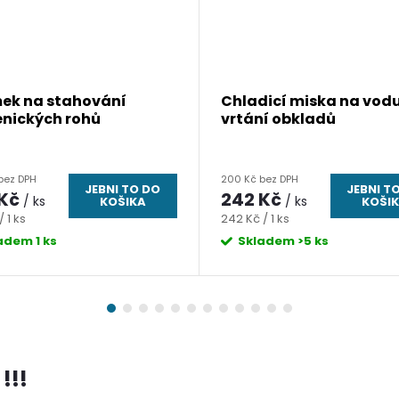
ek na stahování
Chladicí miska na vodu
nických rohů
vrtání obkladů
bez DPH
200 Kč bez DPH
JEBNI TO DO
JEBNI T
 Kč
242 Kč
/ ks
/ ks
KOŠIKA
KOŠI
Měrná
/ 1 ks
242 Kč / 1 ks
cena:
ladem
1 ks
Skladem
>5 ks
!!!