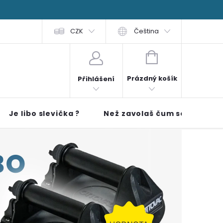
 čti
FAQ
Obchodní podmínky
CZK
Čeština
NÁKUPNÍ KOŠÍK
Prázdný košík
Přihlášení
Je libo slevička ?
Než zavolaš čum sem!!