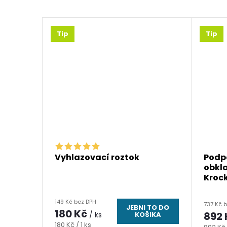
Tip
Tip
mantový
Vyhlazovací roztok
Podpě
pem
obkl
Kroc
149 Kč bez DPH
SEM !
737 Kč 
JEBNI TO DO
180 Kč
892
/ ks
KOŠIKA
Měrná
180 Kč / 1 ks
Měrná