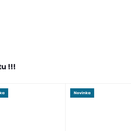
u !!!
ka
Novinka