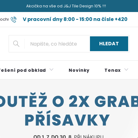
Akcička na vše od J&J Tile Design 10% !!!
V pracovní dny 8:00 - 15:00 na čísle +420
ochrany osobních údajů
Blog jak sviňa nečum jak špok do nudli a
724 179 497
HLEDAT
řešení pod obklad
Novinky
Tenax