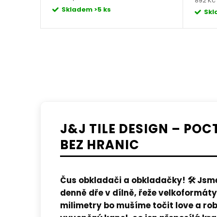
892 Kč 
cena:
Skladem
>5 ks
cena:
Sk
J&J TILE DESIGN – POC
BEZ HRANIC
Čus obkladači a obkladačky!
🛠️ Jsm
denně dře v dílně, řeže velkoformáty
milimetry bo mušíme točit love a ro