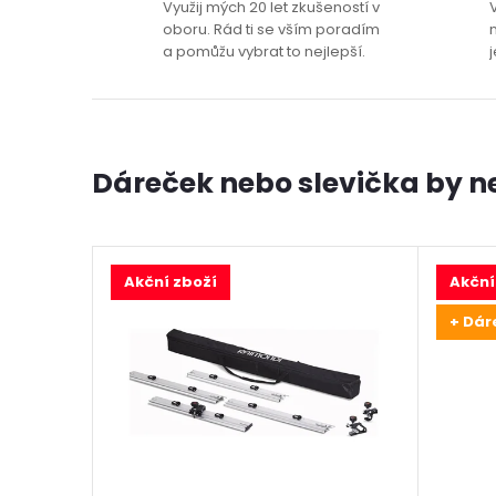
Využij mých 20 let zkušeností v
oboru. Rád ti se vším poradím
a pomůžu vybrat to nejlepší.
j
Dáreček nebo slevička by neb
Akční zboží
Akční
+ Dár