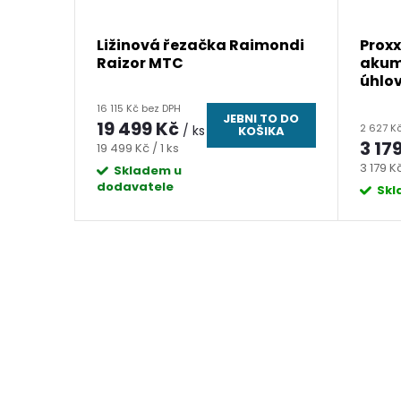
a v
Ližinová řezačka Raimondi
Prox
ečkou -
Raizor MTC
akum
úhlo
verze
16 115 Kč bez DPH
TĚLO
JEBNI TO DO
19 499 Kč
2 627 K
/ ks
KOŠIKA
3 17
Měrná
19 499 Kč / 1 ks
 TO DO
Měrná
cena:
3 179 Kč
Skladem u
IKA
dodavatele
cena:
Sk