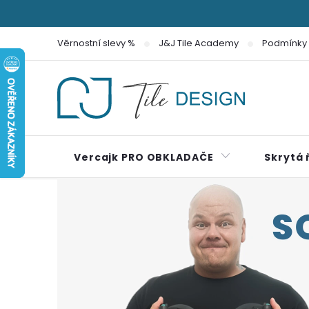
Přejít
na
Věrnostní slevy %
J&J Tile Academy
Podmínky 
obsah
Vercajk PRO OBKLADAČE
Skrytá 