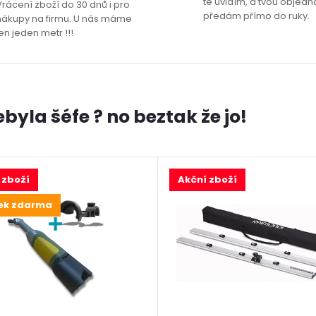
tě uvidím, a tvou objedná
Vrácení zboží do 30 dnů i pro
předám přímo do ruky.
nákupy na firmu. U nás máme
en jeden metr !!!
yla šéfe ? no beztak že jo!
 zboží
Akční zboží
ek zdarma