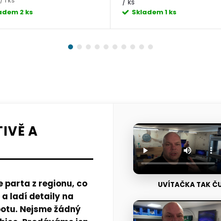
/ 1 ks
/ ks
ladem
2 ks
Skladem
1 ks
TIVĚ A
e parta z regionu, co
UVÍTAČKA TAK ČU
 a ladí detaily na
botu. Nejsme žádný