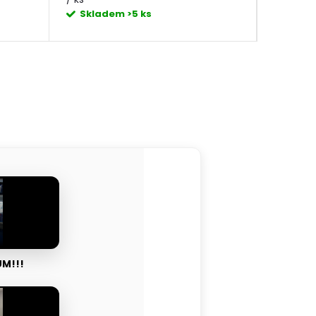
cena:
Skladem
>5 ks
Skla
M!!!