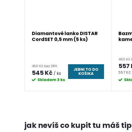
ové
Diamantové lanko DISTAR
Bazm
CordSET 0,5 mm (5 ks)
kame
 TO DO
460 Kč 
IKA
557
450 Kč bez DPH
JEBNI TO DO
545 Kč
Měrná
557 Kč 
/ ks
KOŠIKA
cena:
Skladem
3 ks
Sk
jak nevíš co kupit tu máš tip 