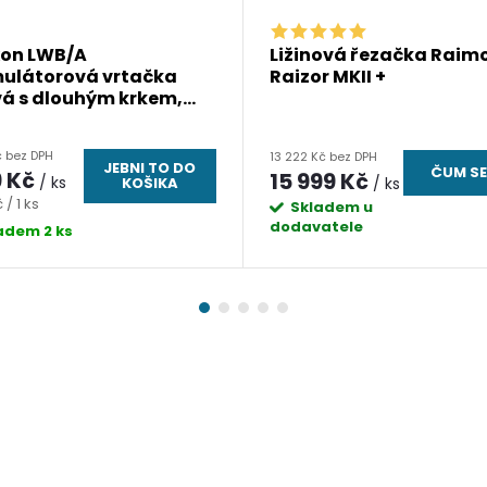
xon LWB/A
Ližinová řezačka Raim
ulátorová vrtačka
Raizor MKII +
vá s dlouhým krkem,
 bez akumulátoru -
č bez DPH
13 222 Kč bez DPH
JEBNI TO DO
ČUM SE
9 Kč
15 999 Kč
/ ks
KOŠIKA
/ ks
 / 1 ks
Skladem u
dodavatele
ladem
2 ks