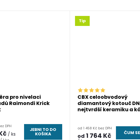
Tip
ra pro nivelaci
CBX celoobvodový
adů Raimondi Krick
diamantový kotouč DN
k
nejtvrdší keramiku a 
bez DPH
od 1 458 Kč bez DPH
JEBNI TO DO
 Kč
ČUM SE
/ ks
KOŠIKA
1 764 Kč
od