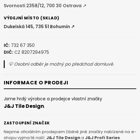
Svornosti 2358/12, 700 30 Ostrava ↗
VÝDEJNÍ MÍSTO (SKLAD)
Dukelská 145, 735 51 Bohumín ↗
IČ:
732 67 350
DIČ:
CZ 8207294975
💡 Osobní odběr je možný po předchozí domluvě.
INFORMACE O PRODEJI
Jsme hrdý výrobce a prodejce vlastní značky
J&J Tile Design
.
ZASTOUPENÍ ZNAČEK
Nejsme oficiálním prodejcem žádné jiné značky nabízené na e-
shopu vyjma té naší:
J&J Tile Design
a
J&J Profi Series
.