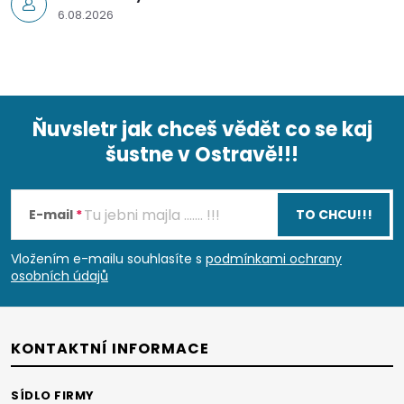
6.08.2026
Ňuvsletr jak chceš vědět co se kaj
šustne v Ostravě!!!
Z
á
E-mail
TO CHCU!!!
p
Vložením e-mailu souhlasíte s
podmínkami ochrany
osobních údajů
a
t
KONTAKTNÍ INFORMACE
í
SÍDLO FIRMY