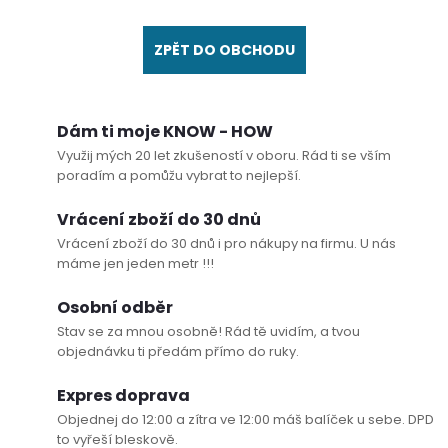
ZPĚT DO OBCHODU
Dám ti moje KNOW - HOW
Využij mých 20 let zkušeností v oboru. Rád ti se vším
poradím a pomůžu vybrat to nejlepší.
Vrácení zboží do 30 dnů
Vrácení zboží do 30 dnů i pro nákupy na firmu. U nás
máme jen jeden metr !!!
Osobní odběr
Stav se za mnou osobně! Rád tě uvidím, a tvou
objednávku ti předám přímo do ruky.
Expres doprava
Objednej do 12:00 a zítra ve 12:00 máš balíček u sebe. DPD
to vyřeší bleskově.