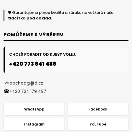
🛡️ Garantujeme plnou kvalitu a záruku na veškerá naše
tlačítka pod obklad
.
POMŮŽEME S VÝBĚREM
CHCEŠ PORADIT OD KUBY? VOLEJ:
+420 773 841 488
✉
obchod@jjtd.cz
☎
+420 724 179 497
WhatsApp
Facebook
Instagram
YouTube