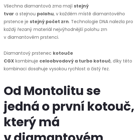
Všechna diamantová zrna mají
stejný
tvar
a stejnou
polohu
, v každém místě diamantového
prstence je
stejný počet zrn
. Technologie DNA nalezla pro
každý řezaný materiál nejvýhodnější polohu zrn
v diamantovém prstenci.
Diamantový prstenec
kotouče
CGX
kombinuje
celoobvodový a turbo kotouč
, díky této
kombinaci dosahuje vysokou rychlost a čistý řez.
Od Montolitu se
jedná o první kotouč,
který má
v diamantovém