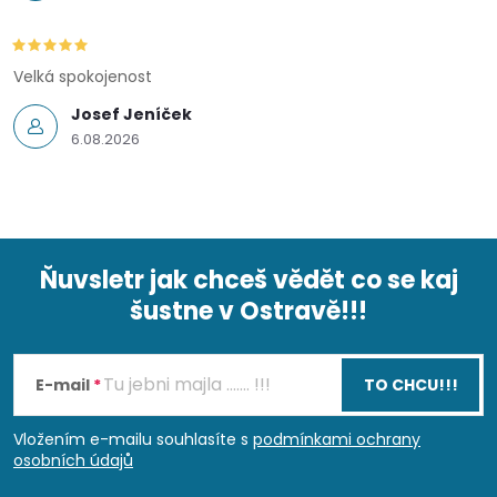
Velká spokojenost
Josef Jeníček
6.08.2026
Ňuvsletr jak chceš vědět co se kaj
šustne v Ostravě!!!
Z
á
E-mail
TO CHCU!!!
p
Vložením e-mailu souhlasíte s
podmínkami ochrany
osobních údajů