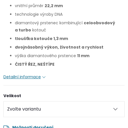
vnitřní průměr
22,2 mm
technologie výroby DNA
diamantový prstenec kombinující
celoobvodový
a turbo
kotouč
tloušťka kotouče 1,3 mm
dvojnásobný výkon, životnost a rychlost
výška diamantového prstence
11 mm
ČISTÝ ŘEZ, NEŠTÍPE
Detailní informace
Velikost
Možnosti doručení