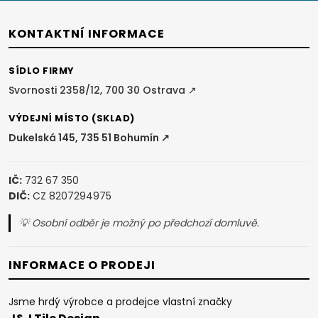
a
t
KONTAKTNÍ INFORMACE
í
SÍDLO FIRMY
Svornosti 2358/12, 700 30 Ostrava ↗
VÝDEJNÍ MÍSTO (SKLAD)
Dukelská 145, 735 51 Bohumín ↗
IČ:
732 67 350
DIČ:
CZ 8207294975
💡 Osobní odběr je možný po předchozí domluvě.
INFORMACE O PRODEJI
Jsme hrdý výrobce a prodejce vlastní značky