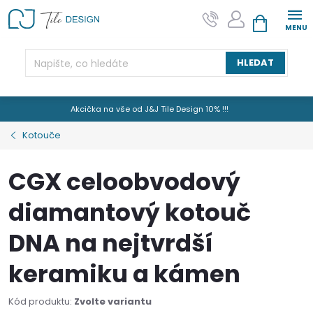
Přejít
na
NÁKUPNÍ KOŠÍK
obsah
HLEDAT
Akcička na vše od J&J Tile Design 10% !!!
Kotouče
CGX celoobvodový
diamantový kotouč
DNA na nejtvrdší
keramiku a kámen
Kód produktu:
Zvolte variantu