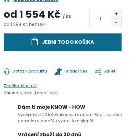
od
1 554 Kč
/ ks
od
1 284 Kč
bez DPH
Měrná
cena:
JEBNI TO DO KOŠIKA
Dotaz k produktu
Hlídací pes
Sdílet
Značka:
Montolit
Záruka
:
2 roky (Firma 1 rok)
Dám ti moje KNOW - HOW
Využij mých 20 let zkušeností v oboru. Rád ti se vším
poradím a pomůžu vybrat to nejlepší.
Vrácení zboží do 30 dnů