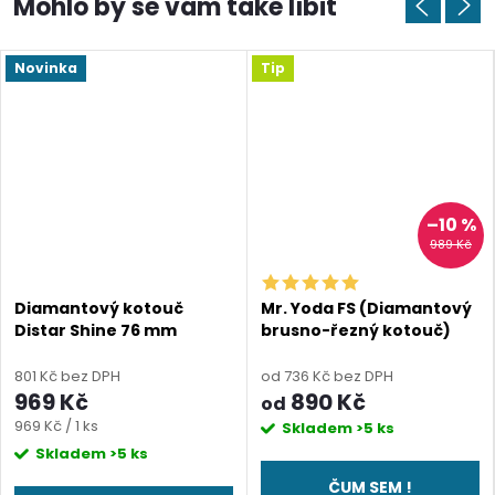
Novinka
Tip
–10 %
989 Kč
Diamantový kotouč
Mr. Yoda FS (Diamantový
Distar Shine 76 mm
brusno-řezný kotouč)
801 Kč bez DPH
od 736 Kč bez DPH
969 Kč
890 Kč
od
Měrná
969 Kč / 1 ks
Skladem
>5 ks
cena:
Skladem
>5 ks
ČUM SEM !