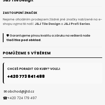
J&J Tile Design
.
ZASTOUPENÍ ZNAČEK
Nejsme oficiálním prodejcem žádné jiné značky nabízené na e-
shopu vyjma té naší:
J&J Tile Design
a
J&J Profi Series
.
🛡️ Garantujeme plnou kvalitu a záruku na veškerá naše
tlačítka pod obklad
.
POMŮŽEME S VÝBĚREM
CHCEŠ PORADIT OD KUBY? VOLEJ:
+420 773 841 488
✉
obchod@jjtd.cz
☎
+420 724 179 497