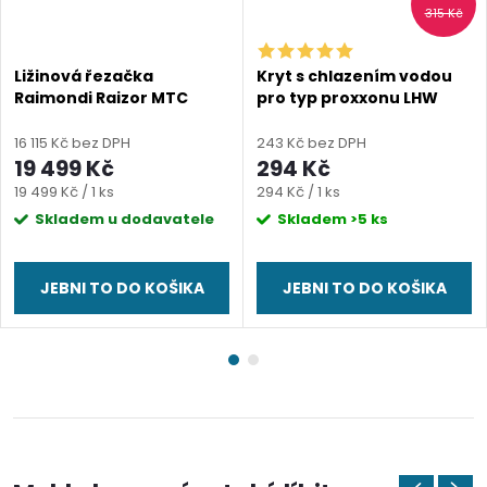
315 Kč
Ližinová řezačka
Kryt s chlazením vodou
Raimondi Raizor MTC
pro typ proxxonu LHW
16 115 Kč bez DPH
243 Kč bez DPH
19 499 Kč
294 Kč
Měrná
Měrná
19 499 Kč / 1 ks
294 Kč / 1 ks
cena:
cena:
Skladem u dodavatele
Skladem
>5 ks
JEBNI TO DO KOŠIKA
JEBNI TO DO KOŠIKA