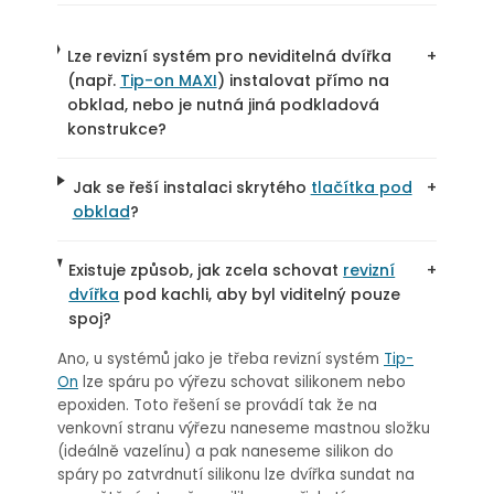
Lze revizní systém pro neviditelná dvířka
+
(např.
Tip-on MAXI
) instalovat přímo na
obklad, nebo je nutná jiná podkladová
konstrukce?
Jak se řeší instalaci skrytého
tlačítka pod
+
obklad
?
Existuje způsob, jak zcela schovat
revizní
+
dvířka
pod kachli, aby byl viditelný pouze
spoj?
Ano, u systémů jako je třeba revizní systém
Tip-
On
lze spáru po výřezu schovat silikonem nebo
epoxiden. Toto řešení se provádí tak že na
venkovní stranu výřezu naneseme mastnou složku
(ideálně vazelínu) a pak naneseme silikon do
spáry po zatvrdnutí silikonu lze dvířka sundat na