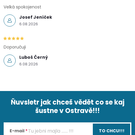
Velká spokojenost
Josef Jeníček
6.08.2026
Doporučuji
Luboš Černý
6.08.2026
Ňuvsletr jak chceš vědět co se kaj
šustne v Ostravě!!!
Z
á
E-mail
TO CHCU!!!