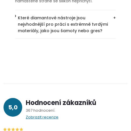
namaštěné straně se silikon nepřichytí.
Které diamantové nástroje jsou
+
nejvhodnější pro práci s extrémně tvrdými
materiály, jako jsou šamoty nebo gres?
Hodnocení zákazníků
5,0
367 hodnocení
Zobrazit recenze