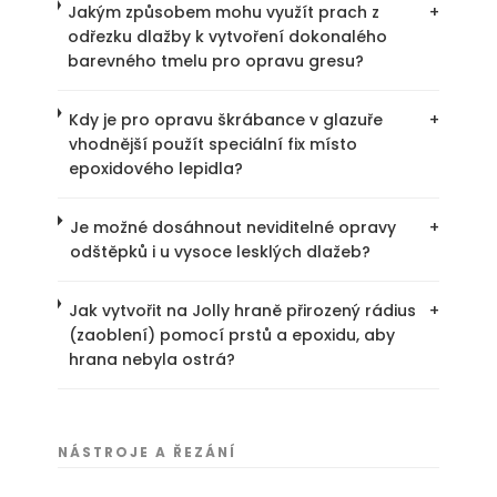
Jakým způsobem mohu využít prach z
+
odřezku dlažby k vytvoření dokonalého
barevného tmelu pro opravu gresu?
Kdy je pro opravu škrábance v glazuře
+
vhodnější použít speciální fix místo
epoxidového lepidla?
Je možné dosáhnout neviditelné opravy
+
odštěpků i u vysoce lesklých dlažeb?
Jak vytvořit na Jolly hraně přirozený rádius
+
(zaoblení) pomocí prstů a epoxidu, aby
hrana nebyla ostrá?
NÁSTROJE A ŘEZÁNÍ