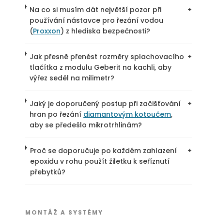
Na co si musím dát největší pozor při
+
používání nástavce pro řezání vodou
(
Proxxon
) z hlediska bezpečnosti?
Jak přesně přenést rozměry splachovacího
+
tlačítka z modulu Geberit na kachli, aby
výřez seděl na milimetr?
Jaký je doporučený postup při začišťování
+
hran po řezání
diamantovým kotoučem
,
aby se předešlo mikrotrhlinám?
Proč se doporučuje po každém zahlazení
+
epoxidu v rohu použít žiletku k seříznutí
přebytků?
MONTÁŽ A SYSTÉMY