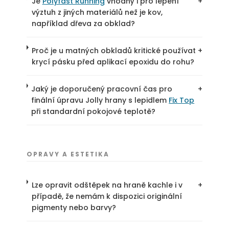
Je
Polyfast Running
vhodný i pro lepení
+
výztuh z jiných materiálů než je kov,
například dřeva za obklad?
Proč je u matných obkladů kritické používat
+
krycí pásku před aplikací epoxidu do rohu?
Jaký je doporučený pracovní čas pro
+
finální úpravu Jolly hrany s lepidlem
Fix Top
při standardní pokojové teplotě?
OPRAVY A ESTETIKA
Lze opravit odštěpek na hraně kachle i v
+
případě, že nemám k dispozici originální
pigmenty nebo barvy?