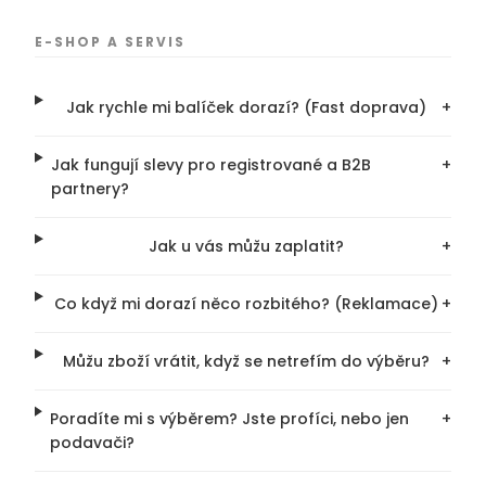
E-SHOP A SERVIS
Jak rychle mi balíček dorazí? (Fast doprava)
+
Jak fungují slevy pro registrované a B2B
+
partnery?
Jak u vás můžu zaplatit?
+
Co když mi dorazí něco rozbitého? (Reklamace)
+
Můžu zboží vrátit, když se netrefím do výběru?
+
Poradíte mi s výběrem? Jste profíci, nebo jen
+
podavači?