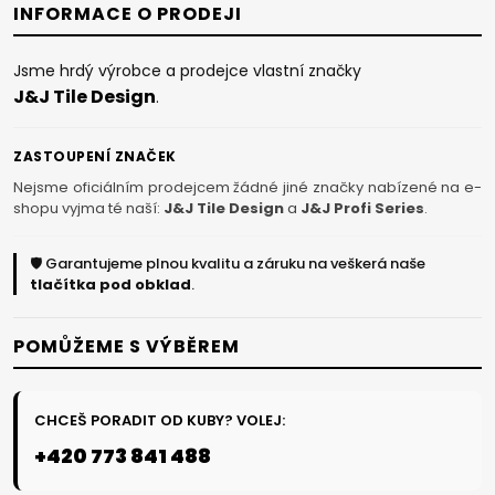
INFORMACE O PRODEJI
Jsme hrdý výrobce a prodejce vlastní značky
J&J Tile Design
.
ZASTOUPENÍ ZNAČEK
Nejsme oficiálním prodejcem žádné jiné značky nabízené na e-
shopu vyjma té naší:
J&J Tile Design
a
J&J Profi Series
.
🛡️ Garantujeme plnou kvalitu a záruku na veškerá naše
tlačítka pod obklad
.
POMŮŽEME S VÝBĚREM
CHCEŠ PORADIT OD KUBY? VOLEJ:
+420 773 841 488