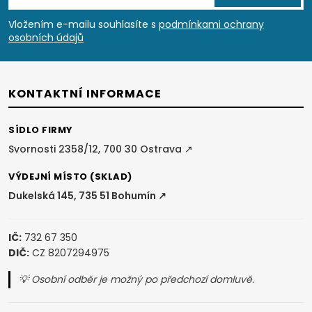
p
Vložením e-mailu souhlasíte s
podmínkami ochrany
osobních údajů
a
t
KONTAKTNÍ INFORMACE
í
SÍDLO FIRMY
Svornosti 2358/12, 700 30 Ostrava ↗
VÝDEJNÍ MÍSTO (SKLAD)
Dukelská 145, 735 51 Bohumín ↗
IČ:
732 67 350
DIČ:
CZ 8207294975
💡 Osobní odběr je možný po předchozí domluvě.