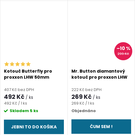
–10 %
299 Kč
Kotouč Butterfly pro
Mr. Button diamantový
proxxon LHW 50mm
kotouč pro proxxon LHW
(tloušťka 0,6 mm)
(tloušťka 0,6 mm)
407 Kč bez DPH
222 Kč bez DPH
492 Kč
269 Kč
/ ks
/ ks
Měrná
Měrná
492 Kč / 1 ks
269 Kč / 1 ks
cena:
cena:
Skladem
5 ks
Objednáno
ČUM SEM !
JEBNI TO DO KOŠIKA