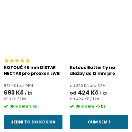
KOTOUČ 45 mm DISTAR
Kotouč Butterfly na
NECTAR pro proxxon LWB
dlažby do 12 mm pro
proxxon LWB (tloušťka
0,45mm)
573 Kč bez DPH
od 350 Kč bez DPH
693 Kč
424 Kč
od
/ ks
/ ks
Měrná
Měrná
693 Kč / 1 ks
od 424 Kč / 1 ks
cena:
cena:
Skladem
3 ks
Skladem
>5 ks
JEBNI TO DO KOŠIKA
ČUM SEM !