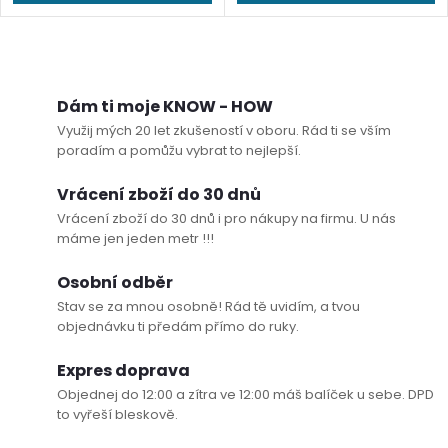
O
v
Dám ti moje KNOW - HOW
Využij mých 20 let zkušeností v oboru. Rád ti se vším
l
poradím a pomůžu vybrat to nejlepší.
á
Vrácení zboží do 30 dnů
Vrácení zboží do 30 dnů i pro nákupy na firmu. U nás
d
máme jen jeden metr !!!
a
Osobní odběr
c
Stav se za mnou osobně! Rád tě uvidím, a tvou
objednávku ti předám přímo do ruky.
í
Expres doprava
p
Objednej do 12:00 a zítra ve 12:00 máš balíček u sebe. DPD
to vyřeší bleskově.
r