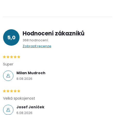
v
k
y
Hodnocení zákazníků
v
5,0
368 hodnocení
ý
Zobrazit recenze
p
Super
i
Milan Mudroch
s
8.08.2026
u
Velká spokojenost
Josef Jeníček
6.08.2026