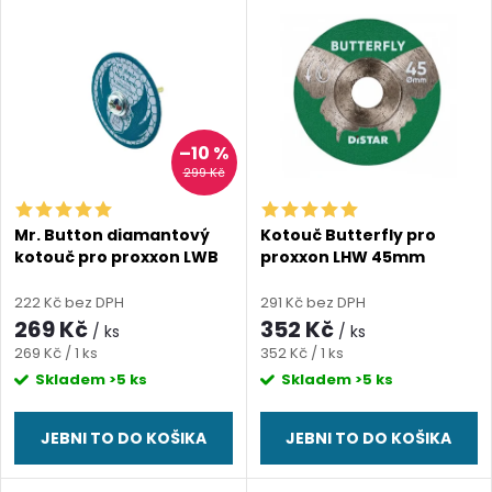
V
Nejdražší
z
ý
Abecedně
e
p
n
i
–10 %
299 Kč
í
s
p
Mr. Button diamantový
Kotouč Butterfly pro
kotouč pro proxxon LWB
proxxon LHW 45mm
p
(tloušťka 0,6mm)
(tloušťka 0,6 mm)
r
222 Kč bez DPH
291 Kč bez DPH
r
269 Kč
352 Kč
/ ks
/ ks
o
Měrná
Měrná
269 Kč / 1 ks
352 Kč / 1 ks
o
cena:
cena:
Skladem
>5 ks
Skladem
>5 ks
d
d
JEBNI TO DO KOŠIKA
JEBNI TO DO KOŠIKA
u