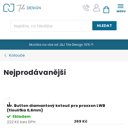
Přejít
na
NÁKUPNÍ KOŠÍK
obsah
HLEDAT
Akcička na vše od J&J Tile Design 10% !!!
Kotouče
Nejprodávanější
Mr. Button diamantový kotouč pro proxxon LWB
(tloušťka 0,6mm)
Skladem
269 Kč
222 Kč bez DPH