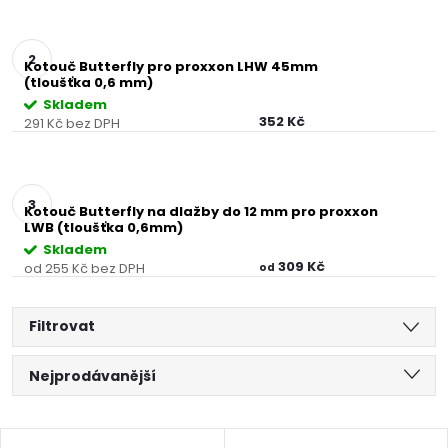
Kotouč Butterfly pro proxxon LHW 45mm
(tloušťka 0,6 mm)
Skladem
352 Kč
291 Kč bez DPH
Kotouč Butterfly na dlažby do 12 mm pro proxxon
LWB (tloušťka 0,6mm)
Skladem
309 Kč
od 255 Kč bez DPH
od
Filtrovat
Ř
Nejprodávanější
a
Nejlevnější