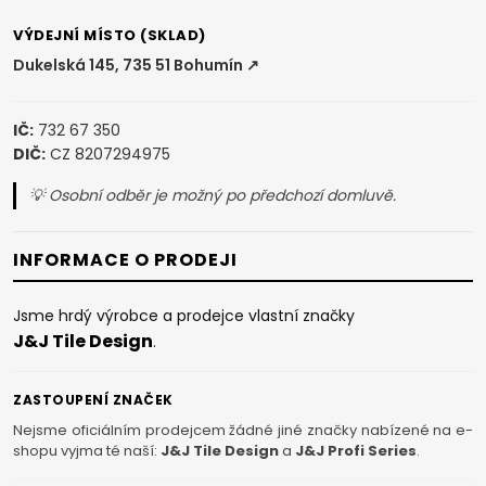
VÝDEJNÍ MÍSTO (SKLAD)
Dukelská 145, 735 51 Bohumín ↗
IČ:
732 67 350
DIČ:
CZ 8207294975
💡 Osobní odběr je možný po předchozí domluvě.
INFORMACE O PRODEJI
Jsme hrdý výrobce a prodejce vlastní značky
J&J Tile Design
.
ZASTOUPENÍ ZNAČEK
Nejsme oficiálním prodejcem žádné jiné značky nabízené na e-
shopu vyjma té naší:
J&J Tile Design
a
J&J Profi Series
.