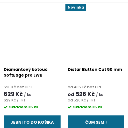
Novinka
Diamantový kotouč
Distar Button Cut 50 mm
SoftEdge pro LWB
520 Kč bez DPH
od 435 Kč bez DPH
629 Kč
526 Kč
od
/ ks
/ ks
Měrná
Měrná
629 Kč / 1 ks
od 526 Kč / 1 ks
cena:
cena:
Skladem
>5 ks
Skladem
>5 ks
JEBNI TO DO KOŠIKA
ČUM SEM !