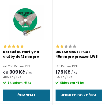
u
k
k
t
t
ů
ů
Kotouč Butterfly na
DISTAR MASTER CUT
dlažby do 12 mm pro
45mm pro proxxon LWB
proxxon LWB (tloušťka
(tloušťka 0,8mm)
0,6mm)
od 255 Kč bez DPH
145 Kč bez DPH
309 Kč
175 Kč
od
/ ks
/ ks
Měrná
Měrná
405 Kč / 1 ks
175 Kč / 1 ks
cena:
cena:
Skladem
>5 ks
Skladem
>5 ks
ČUM SEM !
JEBNI TO DO KOŠIKA