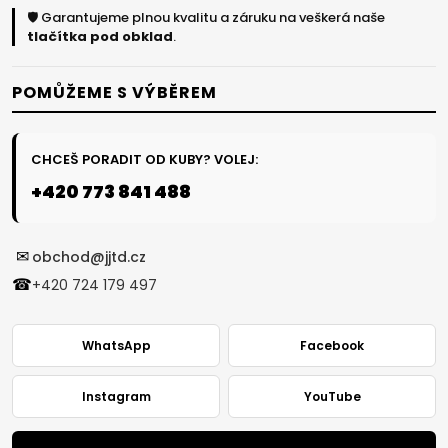
🛡️ Garantujeme plnou kvalitu a záruku na veškerá naše
tlačítka pod obklad
.
POMŮŽEME S VÝBĚREM
CHCEŠ PORADIT OD KUBY? VOLEJ:
+420 773 841 488
✉
obchod@jjtd.cz
☎
+420 724 179 497
WhatsApp
Facebook
Instagram
YouTube