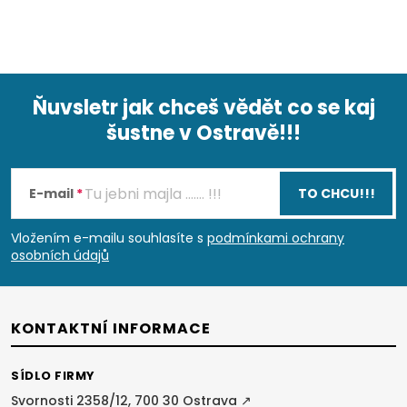
Ňuvsletr jak chceš vědět co se kaj
šustne v Ostravě!!!
Z
á
E-mail
TO CHCU!!!
p
Vložením e-mailu souhlasíte s
podmínkami ochrany
osobních údajů
a
t
KONTAKTNÍ INFORMACE
í
SÍDLO FIRMY
Svornosti 2358/12, 700 30 Ostrava ↗