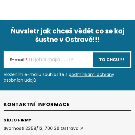
Ňuvsletr jak chceš vědět co se kaj
šustne v Ostravě!!!
Z
á
E-mail
TO CHCU!!!
p
Vložením e-mailu souhlasíte s
podmínkami ochrany
osobních údajů
a
t
KONTAKTNÍ INFORMACE
í
SÍDLO FIRMY
Svornosti 2358/12, 700 30 Ostrava ↗