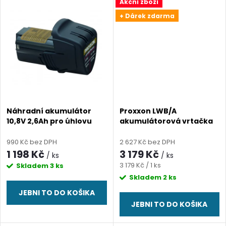
u
Akční zboží
k
+ Dárek zdarma
k
t
t
ů
ů
Náhradní akumulátor
Proxxon LWB/A
10,8V 2,6Ah pro úhlovu
akumulátorová vrtačka
vrtačku Proxxon LWB-
úhlová s dlouhým krkem,
A/LHW-A
verze bez akumulátoru -
990 Kč bez DPH
2 627 Kč bez DPH
TĚLO
1 198 Kč
3 179 Kč
/ ks
/ ks
Měrná
3 179 Kč / 1 ks
Skladem
3 ks
cena:
Skladem
2 ks
JEBNI TO DO KOŠIKA
JEBNI TO DO KOŠIKA