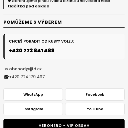
🛡️ Garantujeme plnou kvalitu a záruku na veškerá naše
tlačítka pod obklad
.
POMŮŽEME S VÝBĚREM
CHCEŠ PORADIT OD KUBY? VOLEJ:
+420 773 841 488
✉
obchod@jjtd.cz
☎
+420 724 179 497
WhatsApp
Facebook
Instagram
YouTube
HEROHERO - VIP OBSAH