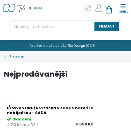
Přejít
na
NÁKUPNÍ KOŠÍK
obsah
HLEDAT
Akcička na vše od J&J Tile Design 10% !!!
Proxxon
Nejprodávanější
Proxxon LWB/A vrtačka v sadě s baterií a
nabíječkou - SADA
Skladem
5 699 Kč
4 710 Kč bez DPH