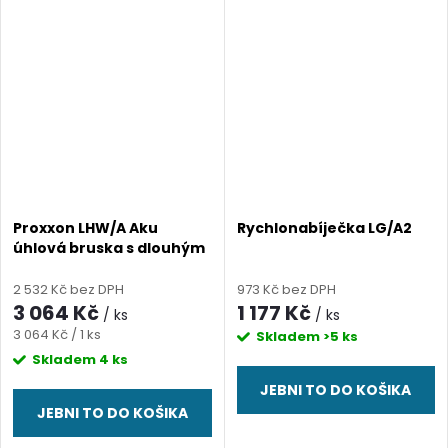
Proxxon LHW/A Aku
Rychlonabíječka LG/A2
úhlová bruska s dlouhým
krkem, 10.8V, verze bez
akumulátoru - TĚLO
2 532 Kč bez DPH
973 Kč bez DPH
3 064 Kč
1 177 Kč
/ ks
/ ks
Měrná
3 064 Kč / 1 ks
Skladem
>5 ks
cena:
Skladem
4 ks
JEBNI TO DO KOŠIKA
JEBNI TO DO KOŠIKA