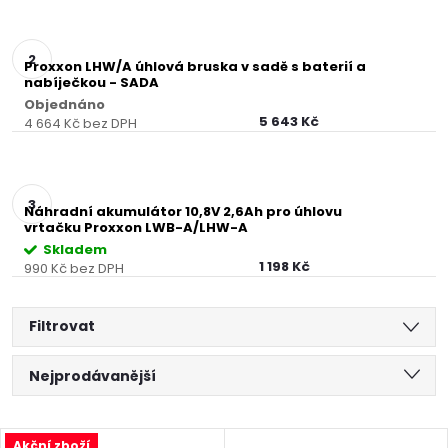
Proxxon LHW/A úhlová bruska v sadě s baterií a
nabíječkou - SADA
Objednáno
5 643 Kč
4 664 Kč bez DPH
Náhradní akumulátor 10,8V 2,6Ah pro úhlovu
vrtačku Proxxon LWB-A/LHW-A
Skladem
1 198 Kč
990 Kč bez DPH
Filtrovat
Ř
Nejprodávanější
a
Nejlevnější
Akční zboží