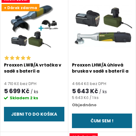
V
Nejdražší
z
+ Dárek zdarma
ý
Abecedně
e
p
n
i
í
s
p
Proxxon LWB/A vrtačka v
Proxxon LHW/A úhlová
sadě s baterií a
bruska v sadě s baterií a
p
nabíječkou - SADA
nabíječkou - SADA
r
4 710 Kč bez DPH
4 664 Kč bez DPH
r
5 699 Kč
5 643 Kč
/ ks
/ ks
o
Měrná
5 643 Kč / 1 ks
Skladem
2 ks
o
cena:
Objednáno
d
JEBNI TO DO KOŠIKA
d
ČUM SEM !
u