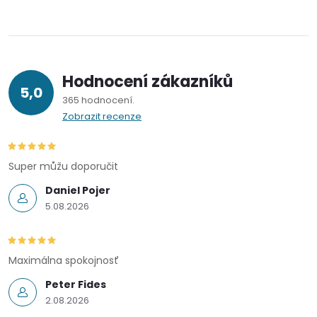
v
k
y
Hodnocení zákazníků
v
5,0
365 hodnocení
ý
Zobrazit recenze
p
Super můžu doporučit
i
Daniel Pojer
s
5.08.2026
u
Maximálna spokojnosť
Peter Fides
2.08.2026