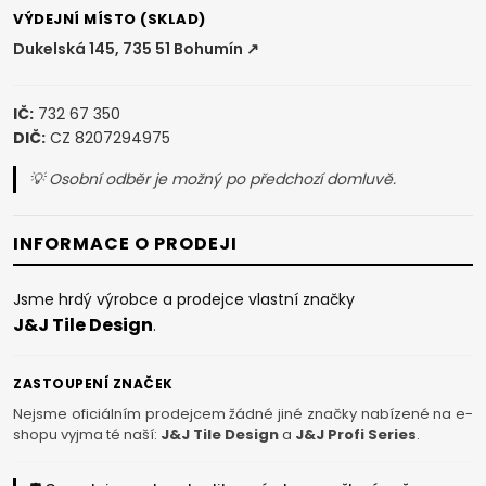
VÝDEJNÍ MÍSTO (SKLAD)
Dukelská 145, 735 51 Bohumín ↗
IČ:
732 67 350
DIČ:
CZ 8207294975
💡 Osobní odběr je možný po předchozí domluvě.
INFORMACE O PRODEJI
Jsme hrdý výrobce a prodejce vlastní značky
J&J Tile Design
.
ZASTOUPENÍ ZNAČEK
Nejsme oficiálním prodejcem žádné jiné značky nabízené na e-
shopu vyjma té naší:
J&J Tile Design
a
J&J Profi Series
.