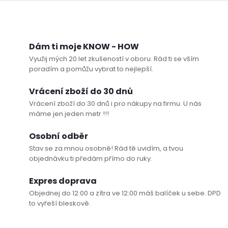
O
v
Dám ti moje KNOW - HOW
Využij mých 20 let zkušeností v oboru. Rád ti se vším
l
poradím a pomůžu vybrat to nejlepší.
á
Vrácení zboží do 30 dnů
Vrácení zboží do 30 dnů i pro nákupy na firmu. U nás
d
máme jen jeden metr !!!
a
Osobní odběr
c
Stav se za mnou osobně! Rád tě uvidím, a tvou
objednávku ti předám přímo do ruky.
í
Expres doprava
p
Objednej do 12:00 a zítra ve 12:00 máš balíček u sebe. DPD
to vyřeší bleskově.
r