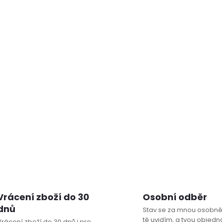
Vrácení zboží do 30
Osobní odběr
dnů
Stav se za mnou osobně
tě uvidím, a tvou objedná
Vrácení zboží do 30 dnů i pro