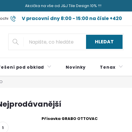
Akcička na vše od J&J Tile Design 10% !!!
V pracovní dny 8:00 - 15:00 na čísle +420
ochrany osobních údajů
Blog jak sviňa nečum jak špok do nudli a
724 179 497
HLEDAT
řešení pod obklad
Novinky
Tenax
O
Nejprodávanější
Přísavka GRABO OTTOVAC