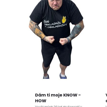
Dám ti moje KNOW -
HOW
Využij mých 20 let zkušeností v