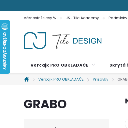
Přejít
na
Věrnostní slevy %
J&J Tile Academy
Podmínky 
obsah
Vercajk PRO OBKLADAČE
Skrytá 
Vercajk PRO OBKLADAČE
Přísavky
GRAB
Domů
GRABO
P
Přeskočit