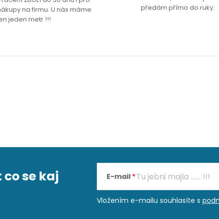
předám přímo do ruky.
nákupy na firmu. U nás máme
en jeden metr !!!
 co se kaj
E-mail
Vložením e-mailu souhlasíte s
podm