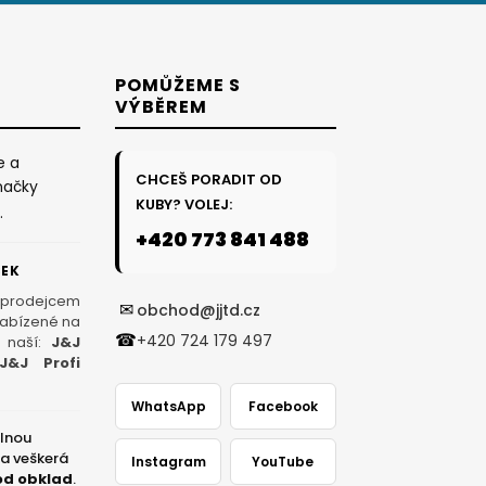
POMŮŽEME S
VÝBĚREM
e a
CHCEŠ PORADIT OD
načky
KUBY? VOLEJ:
.
+420 773 841 488
ČEK
 prodejcem
✉
obchod@jjtd.cz
nabízené na
☎
+420 724 179 497
 naší:
J&J
J&J Profi
WhatsApp
Facebook
plnou
na veškerá
Instagram
YouTube
od obklad
.