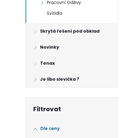
Pracovní Oděvy
Svítidla
Skrytá řešení pod obklad
í
Novinky
Tenax
Je libo slevička ?
Dle ceny