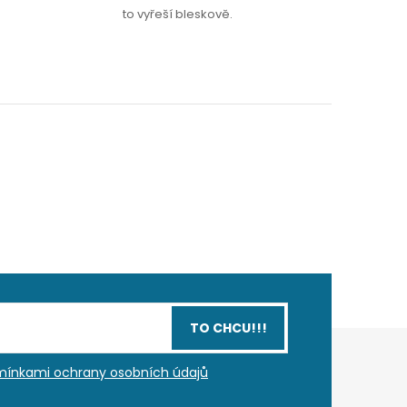
to vyřeší bleskově.
TO CHCU!!!
ínkami ochrany osobních údajů