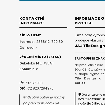
p
a
KONTAKTNÍ
INFORMACE O
INFORMACE
PRODEJI
t
Jsme hrdý výrobc
SÍDLO FIRMY
í
prodejce vlastní z
Svornosti 2358/12, 700 30
J&J Tile Design
Ostrava ↗
VÝDEJNÍ MÍSTO (SKLAD)
ZASTOUPENÍ ZNA
Dukelská 145, 735 51
Nejsme oficiálním
Bohumín ↗
žádné jiné značky 
e-shopu vyjma té
Tile Design
a
Series
.
IČ:
732 67 350
DIČ:
CZ 8207294975
🛡️ Garantujeme 
💡 Osobní odběr je možný
kvalitu a záruku 
po předchozí domluvě.
naše
tlačítka p