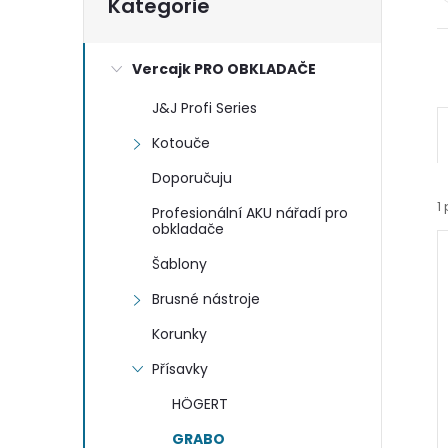
Kategorie
kategorie
o
Vercajk PRO OBKLADAČE
s
J&J Profi Series
t
Kotouče
r
Doporučuju
1
Profesionální AKU nářadí pro
a
obkladače
Šablony
n
Brusné nástroje
n
Korunky
í
Přísavky
í
i
HÖGERT
p
GRABO