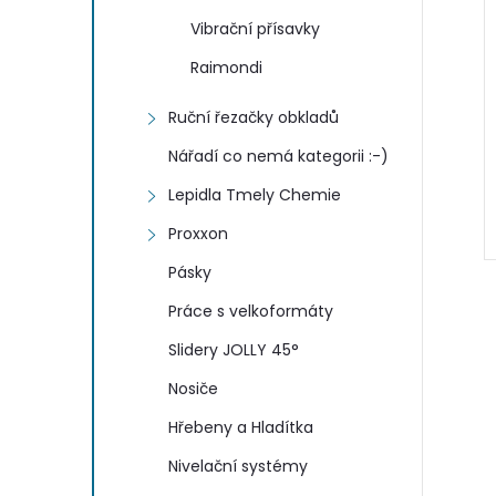
a
Vibrační přísavky
Raimondi
n
Ruční řezačky obkladů
e
Nářadí co nemá kategorii :-)
l
Lepidla Tmely Chemie
Proxxon
Pásky
Práce s velkoformáty
Slidery JOLLY 45°
Nosiče
l
Hřebeny a Hladítka
Nivelační systémy