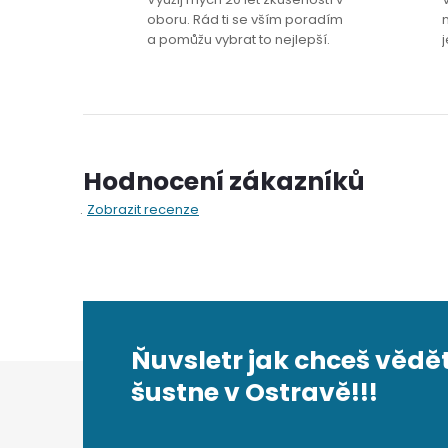
oboru. Rád ti se vším poradím
a pomůžu vybrat to nejlepší.
j
Hodnocení zákazníků
Zobrazit recenze
Ňuvsletr jak chceš vědět
Z
šustne v Ostravě!!!
á