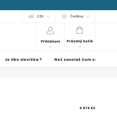
 čti
FAQ
Obchodní podmínky
CZK
Čeština
NÁKUPNÍ KOŠÍK
Prázdný košík
Přihlášení
Je libo slevička ?
Než zavolaš čum sem!!
4 574 Kč