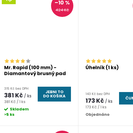
t
–10 %
k
424 Kč
ů
t
ů
Mr. Rapid (100 mm) -
Úhelník (1 ks)
Diamantový brusný pad
315 Kč bez DPH
JEBNI TO
381 Kč
143 Kč bez DPH
/ ks
DO KOŠIKA
ČUM
173 Kč
/ ks
Měrná
381 Kč / 1 ks
Měrná
173 Kč / 1 ks
cena:
Skladem
cena:
>5 ks
Objednáno