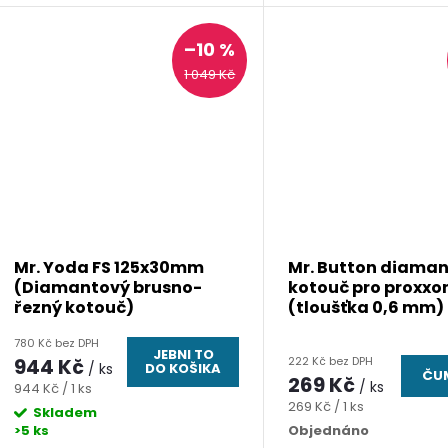
–10 %
1 049 Kč
Mr. Yoda FS 125x30mm
Mr. Button diama
(Diamantový brusno-
kotouč pro proxxo
řezný kotouč)
(tloušťka 0,6 mm)
780 Kč bez DPH
JEBNI TO
944 Kč
222 Kč bez DPH
/ ks
DO KOŠIKA
ČUM
269 Kč
/ ks
Měrná
944 Kč / 1 ks
Měrná
269 Kč / 1 ks
cena:
Skladem
cena:
>5 ks
Objednáno