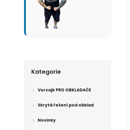
í
i
P
Přeskočit
Kategorie
kategorie
o
Vercajk PRO OBKLADAČE
s
Skrytá řešení pod obklad
t
Novinky
r