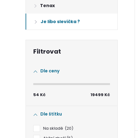
a
Tenax
n
Je libo slevička ?
n
í
p
Dle ceny
a
54
Kč
19499
Kč
n
e
Dle štítku
l
Na skladě
20