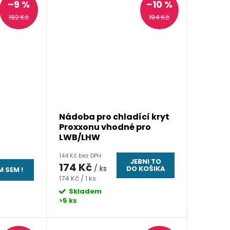
–9 %
–10 %
192 Kč
194 Kč
Nádoba pro chladící kryt
Proxxonu vhodné pro
LWB/LHW
144 Kč bez DPH
JEBNI TO
174 Kč
/ ks
DO KOŠIKA
 SEM !
Měrná
174 Kč / 1 ks
cena:
Skladem
>5 ks