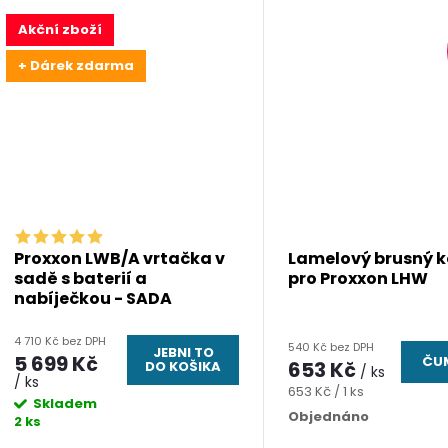
Akční zboží
+ Dárek zdarma
Proxxon LWB/A vrtačka v
Lamelový brusný 
sadě s baterií a
pro Proxxon LHW
nabíječkou - SADA
4 710 Kč bez DPH
540 Kč bez DPH
JEBNI TO
5 699 Kč
ČUM
653 Kč
DO KOŠIKA
/ ks
/ ks
Měrná
653 Kč / 1 ks
Skladem
cena:
Objednáno
2 ks