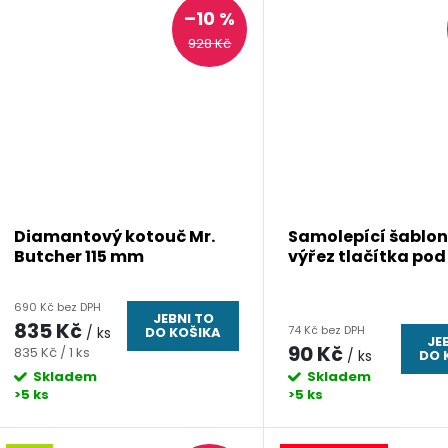
–10 %
928 Kč
Diamantový kotouč Mr.
Samolepící šablon
Butcher 115 mm
výřez tlačítka po
690 Kč bez DPH
JEBNI TO
835 Kč
74 Kč bez DPH
/ ks
DO KOŠIKA
JE
90 Kč
Měrná
835 Kč / 1 ks
/ ks
DO 
cena:
Skladem
Skladem
>5 ks
>5 ks