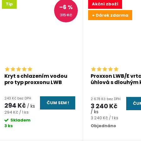
Tip
Akční zboží
–6 %
315 Kč
+ Dárek zdarma
Kryt s chlazením vodou
Proxxon LWB/E vrt
pro typ proxxonu LWB
úhlová s dlouhým
243 Kč bez DPH
2 678 Kč bez DPH
ČUM SEM !
ČUM
294 Kč
3 240 Kč
/ ks
/ ks
Měrná
294 Kč / 1 ks
Měrná
3 240 Kč / 1 ks
cena:
Skladem
cena:
3 ks
Objednáno