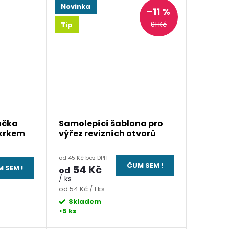
Novinka
–11 %
61 Kč
Tip
ačka
Samolepící šablona pro
 krkem
výřez revizních otvorů
od 45 Kč bez DPH
ČUM SEM !
54 Kč
 SEM !
od
/ ks
Měrná
od 54 Kč / 1 ks
cena:
Skladem
>5 ks