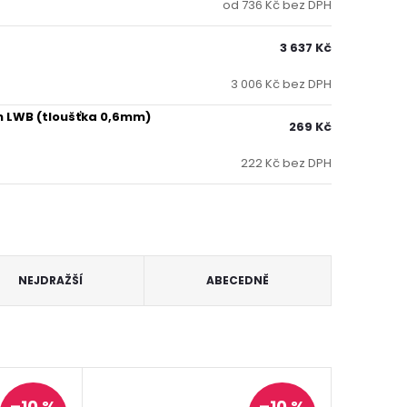
od 736 Kč bez DPH
3 637 Kč
3 006 Kč bez DPH
n LWB (tloušťka 0,6mm)
269 Kč
222 Kč bez DPH
NEJDRAŽŠÍ
ABECEDNĚ
–10 %
–10 %