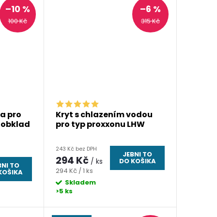
–10 %
–6 %
100 Kč
315 Kč
a pro
Kryt s chlazením vodou
d obklad
pro typ proxxonu LHW
243 Kč bez DPH
JEBNI TO
294 Kč
/ ks
DO KOŠIKA
BNI TO
Měrná
294 Kč / 1 ks
KOŠIKA
cena:
Skladem
>5 ks