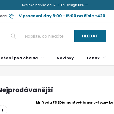
Akcička na vše od J&J Tile Design 10% !!!
V pracovní dny 8:00 - 15:00 na čísle +420
ochrany osobních údajů
Blog jak sviňa nečum jak špok do nudli a
724 179 497
HLEDAT
řešení pod obklad
Novinky
Tenax
Nejprodávanější
Mr. Yoda FS (Diamantový brusno-řezný ko