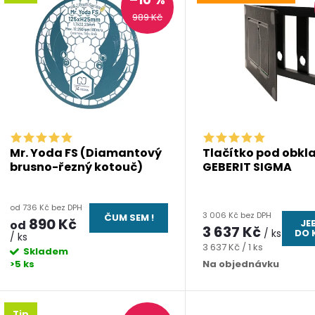
e
ý
989 Kč
n
p
p
s
r
p
Mr. Yoda FS (Diamantový
Tlačítko pod obkl
brusno-řezný kotouč)
GEBERIT SIGMA
o
r
d
od 736 Kč bez DPH
3 006 Kč bez DPH
ČUM SEM !
o
890 Kč
JE
od
3 637 Kč
/ ks
DO 
/ ks
u
Měrná
3 637 Kč / 1 ks
Skladem
d
cena:
>5 ks
Na objednávku
k
u
Tip