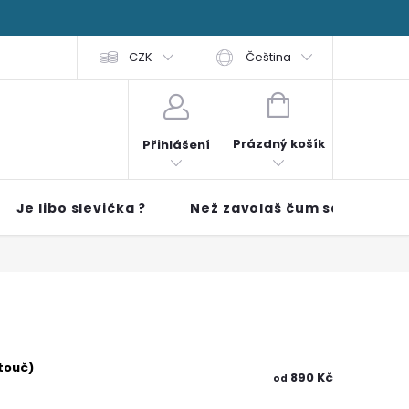
 čti
FAQ
Obchodní podmínky
CZK
Čeština
NÁKUPNÍ KOŠÍK
Prázdný košík
Přihlášení
Je libo slevička ?
Než zavolaš čum sem!!
touč)
890 Kč
od