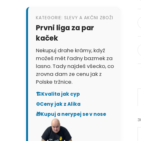
KATEGORIE: SLEVY A AKČNI ZBOŽI
Prvni liga za par
kaček
Nekupuj drahe krámy, když
možeš mět řadny bazmek za
lasno. Tady najdeš všecko, co
zrovna dam ze cenu jak z
Polske tržnice.
🏗️
Kvalita jak cyp
⚙️
Ceny jak z Alika
🎁
Kupuj a nerypej se v nose
3