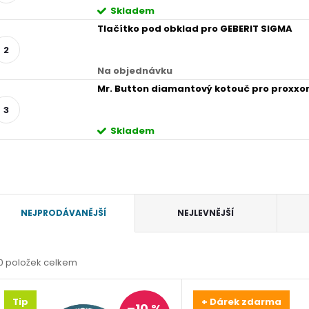
Skladem
Tlačítko pod obklad pro GEBERIT SIGMA
Na objednávku
Mr. Button diamantový kotouč pro proxxo
Skladem
Ř
NEJPRODÁVANĚJŠÍ
NEJLEVNĚJŠÍ
a
0
položek celkem
z
V
Tip
+ Dárek zdarma
–10 %