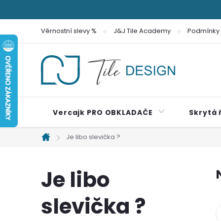
Přejít
na
Věrnostní slevy %
J&J Tile Academy
Podmínky 
obsah
Vercajk PRO OBKLADAČE
Skrytá 
Je libo slevička ?
Domů
Je libo
slevička ?