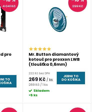
4 041 Kč
299 Kč
ad pro
Mr. Button diamantový
kotouč pro proxxon LWB
(tloušťka 0,6mm)
222 Kč bez DPH
JEBNI TO
269 Kč
BNI TO
/ ks
DO KOŠIKA
KOŠIKA
Měrná
269 Kč / 1 ks
cena:
Skladem
>5 ks