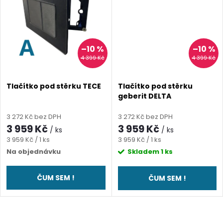
k
t
t
ů
ů
–10 %
–10 %
4 399 Kč
4 399 Kč
Tlačítko pod stěrku TECE
Tlačítko pod stěrku
geberit DELTA
3 272 Kč bez DPH
3 272 Kč bez DPH
3 959 Kč
3 959 Kč
/ ks
/ ks
Měrná
Měrná
3 959 Kč / 1 ks
3 959 Kč / 1 ks
cena:
cena:
Na objednávku
Skladem
1 ks
ČUM SEM !
ČUM SEM !