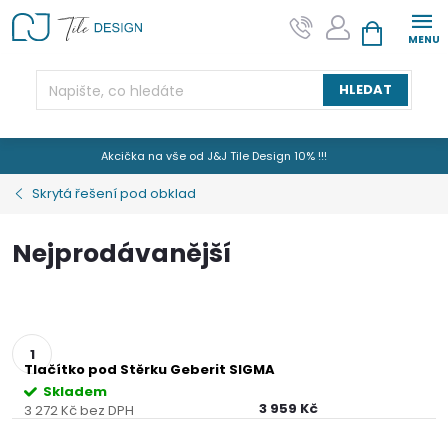
Přejít
na
NÁKUPNÍ KOŠÍK
obsah
HLEDAT
Akcička na vše od J&J Tile Design 10% !!!
Skrytá řešení pod obklad
Nejprodávanější
Tlačítko pod Stěrku Geberit SIGMA
Skladem
3 959 Kč
3 272 Kč bez DPH