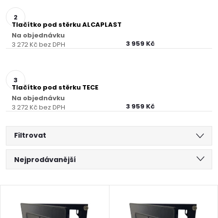
Tlačítko pod stěrku ALCAPLAST
Na objednávku
3 959 Kč
3 272 Kč bez DPH
Tlačítko pod stěrku TECE
Na objednávku
3 959 Kč
3 272 Kč bez DPH
Filtrovat
Ř
Nejprodávanější
a
Nejlevnější
V
Nejdražší
z