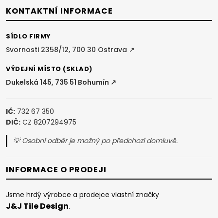
t
KONTAKTNÍ INFORMACE
í
SÍDLO FIRMY
Svornosti 2358/12, 700 30 Ostrava ↗
VÝDEJNÍ MÍSTO (SKLAD)
Dukelská 145, 735 51 Bohumín ↗
IČ:
732 67 350
DIČ:
CZ 8207294975
💡 Osobní odběr je možný po předchozí domluvě.
INFORMACE O PRODEJI
Jsme hrdý výrobce a prodejce vlastní značky
J&J Tile Design
.