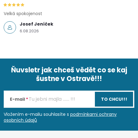
Velká spokojenost
Josef Jeníček
6.08.2026
Ňuvsletr jak chceš vědět co se kaj
šustne v Ostravě!!!
Z
á
E-mail
TO CHCU!!!
p
Vložením e-mailu souhlasíte s
podmínkami ochrany
osobních údajů
a