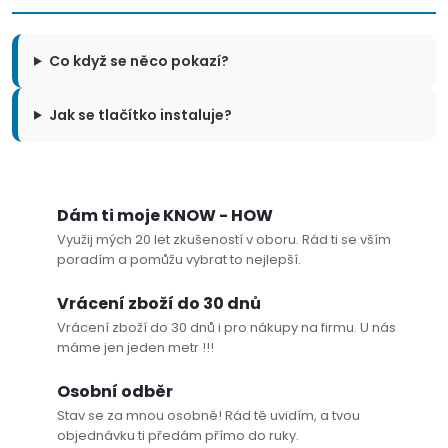
Co když se něco pokazí?
Jak se tlačítko instaluje?
Dám ti moje KNOW - HOW
Využij mých 20 let zkušeností v oboru. Rád ti se vším
poradím a pomůžu vybrat to nejlepší.
Vrácení zboží do 30 dnů
Vrácení zboží do 30 dnů i pro nákupy na firmu. U nás
máme jen jeden metr !!!
Osobní odběr
Stav se za mnou osobně! Rád tě uvidím, a tvou
objednávku ti předám přímo do ruky.