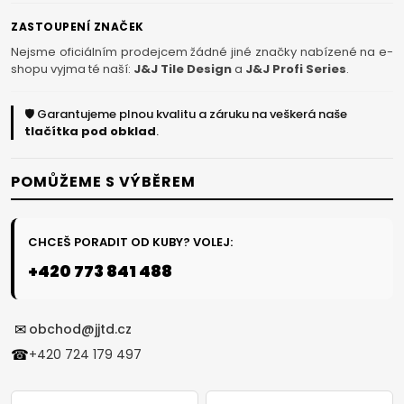
ZASTOUPENÍ ZNAČEK
Nejsme oficiálním prodejcem žádné jiné značky nabízené na e-
shopu vyjma té naší:
J&J Tile Design
a
J&J Profi Series
.
🛡️ Garantujeme plnou kvalitu a záruku na veškerá naše
tlačítka pod obklad
.
POMŮŽEME S VÝBĚREM
CHCEŠ PORADIT OD KUBY? VOLEJ:
+420 773 841 488
✉
obchod@jjtd.cz
☎
+420 724 179 497