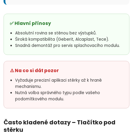
y
v
✅ Hlavní přínosy
ý
Absolutní rovina se stěnou bez výstupků.
Široká kompatibilita (Geberit, Alcaplast, Tece).
p
Snadná demontáž pro servis splachovacího modulu.
i
s
⚠️ Na co si dát pozor
u
Vyžaduje precizní aplikaci stěrky až k hraně
mechanismu.
Nutná volba správného typu podle vašeho
podomítkového modulu.
Často kladené dotazy – Tlačítko pod
stěrku