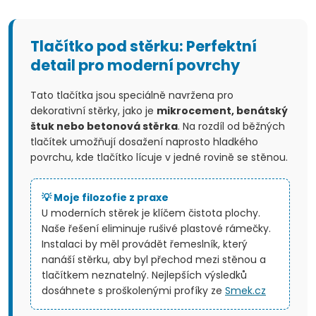
O
v
Tlačítko pod stěrku: Perfektní
l
detail pro moderní povrchy
á
Tato tlačítka jsou speciálně navržena pro
d
dekorativní stěrky, jako je
mikrocement, benátský
štuk nebo betonová stěrka
. Na rozdíl od běžných
a
tlačítek umožňují dosažení naprosto hladkého
povrchu, kde tlačítko lícuje v jedné rovině se stěnou.
c
í
💡 Moje filozofie z praxe
U moderních stěrek je klíčem čistota plochy.
p
Naše řešení eliminuje rušivé plastové rámečky.
Instalaci by měl provádět řemeslník, který
r
nanáší stěrku, aby byl přechod mezi stěnou a
tlačítkem neznatelný. Nejlepších výsledků
v
dosáhnete s proškolenými profíky ze
Smek.cz
k