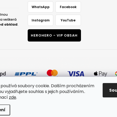
WhatsApp
Facebook
plnou
na veškerá
Instagram
YouTube
od obklad
.
HEROHERO - VIP OBSAH
používá soubory cookie. Dalším procházením
So
 vyjadřujete souhlas s jejich používáním..
mací
zde
.
na.
ení