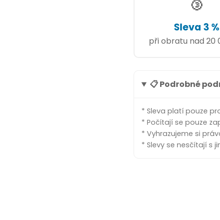
🥉
Sleva 3 %
při obratu nad 20
📋 Podrobné po
* Sleva platí pouze pr
* Počítají se pouze z
* Vyhrazujeme si práv
* Slevy se nesčítají s