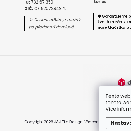
Series
.
IČ:
732 67 350
DIČ:
CZ 8207294975
🛡️ Garantujeme 
💡 Osobní odběr je možný
kvalitu a záruku 
po předchozí domluvě.
naše
tlačítka p
Tento web 
tohoto webu
Více infor
Copyright 2026
J&J Tile Design
. Všechna práva vyhraze
Nastav