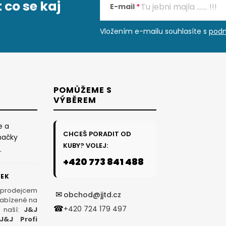
 co se kaj
E-mail
Vložením e-mailu souhlasíte s
podm
POMŮŽEME S
VÝBĚREM
e a
CHCEŠ PORADIT OD
načky
KUBY? VOLEJ:
.
+420 773 841 488
ČEK
 prodejcem
✉
obchod@jjtd.cz
nabízené na
☎
+420 724 179 497
 naší:
J&J
J&J Profi