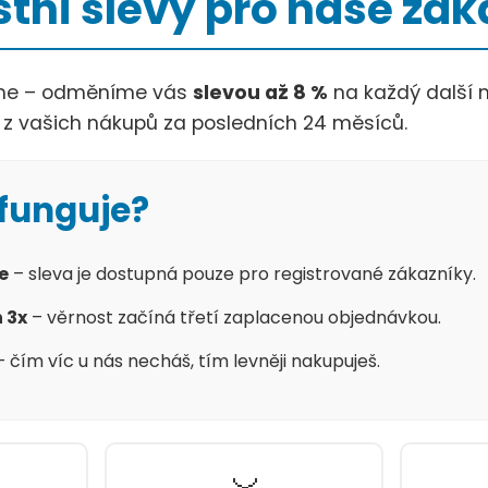
stní slevy pro naše zá
žíme – odměníme vás
slevou až 8 %
na každý další 
 z vašich nákupů za posledních 24 měsíců.
 funguje?
e
– sleva je dostupná pouze pro registrované zákazníky.
 3x
– věrnost začíná třetí zaplacenou objednávkou.
 čím víc u nás necháš, tím levněji nakupuješ.