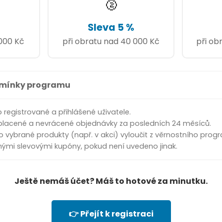
🥈
Sleva 5 %
 000 Kč
při obratu nad 40 000 Kč
při ob
dmínky programu
o registrované a přihlášené uživatele.
aplacené a nevrácené objednávky za posledních 24 měsíců.
o vybrané produkty (např. v akci) vyloučit z věrnostního prog
 jinými slevovými kupóny, pokud není uvedeno jinak.
Ještě nemáš účet? Máš to hotové za minutku.
👉 Přejít k registraci