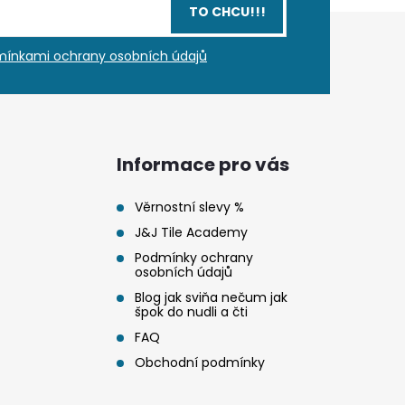
TO CHCU!!!
ínkami ochrany osobních údajů
Informace pro vás
Věrnostní slevy %
J&J Tile Academy
Podmínky ochrany
osobních údajů
Blog jak sviňa nečum jak
špok do nudli a čti
FAQ
Obchodní podmínky