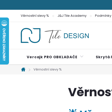
Přejít
na
Věrnostní slevy %
J&J Tile Academy
Podmínky 
obsah
Vercajk PRO OBKLADAČE
Skrytá 
Věrnostní slevy %
Domů
Věrnos