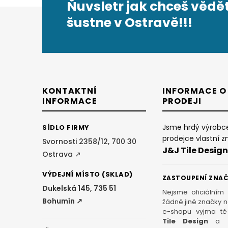
Ňuvsletr jak chceš vědět
Z
šustne v Ostravě!!!
á
p
a
KONTAKTNÍ
INFORMACE O
INFORMACE
PRODEJI
t
Jsme hrdý výrobc
SÍDLO FIRMY
í
prodejce vlastní z
Svornosti 2358/12, 700 30
J&J Tile Design
Ostrava ↗
VÝDEJNÍ MÍSTO (SKLAD)
ZASTOUPENÍ ZNA
Dukelská 145, 735 51
Nejsme oficiálním
Bohumín ↗
žádné jiné značky 
e-shopu vyjma té
Tile Design
a