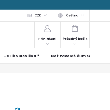
 čti
FAQ
Obchodní podmínky
CZK
Čeština
NÁKUPNÍ KOŠÍK
Prázdný košík
Přihlášení
Je libo slevička ?
Než zavolaš čum sem!!