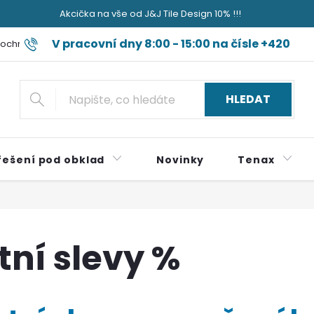
Akcička na vše od J&J Tile Design 10% !!!
V pracovní dny 8:00 - 15:00 na čísle +420
ochrany osobních údajů
Blog jak sviňa nečum jak špok do nudli a
724 179 497
HLEDAT
řešení pod obklad
Novinky
Tenax
tní slevy %