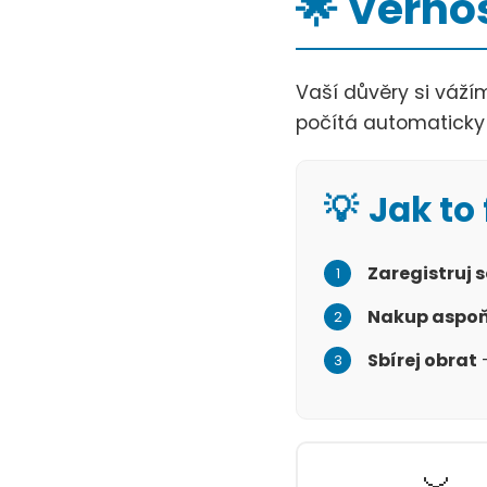
🌟 Věrno
Vaší důvěry si vá
počítá automaticky
💡
Jak to
Zaregistruj s
1
Nakup aspoň
2
Sbírej obrat
–
3