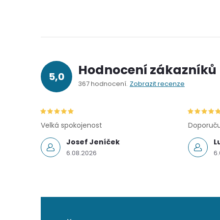
Hodnocení zákazníků
5,0
367 hodnocení
Zobrazit recenze
Velká spokojenost
Doporuču
Josef Jeníček
L
6.08.2026
6