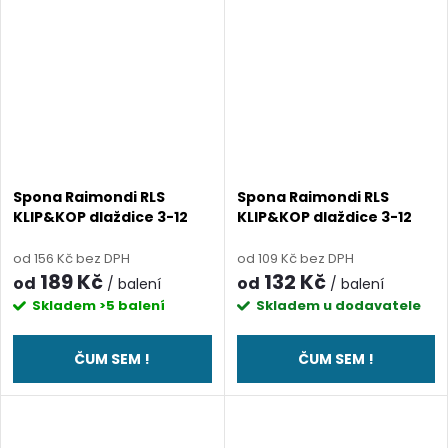
Spona Raimondi RLS
Spona Raimondi RLS
KLIP&KOP dlaždice 3-12
KLIP&KOP dlaždice 3-12
mm / spára 1 mm
mm / spára 1,5 mm
od 156 Kč bez DPH
od 109 Kč bez DPH
189 Kč
132 Kč
od
od
/ balení
/ balení
Skladem
>5 balení
Skladem u dodavatele
ČUM SEM !
ČUM SEM !