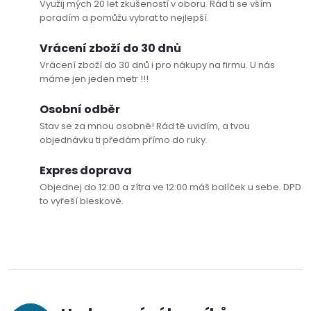
Využij mých 20 let zkušeností v oboru. Rád ti se vším
l
poradím a pomůžu vybrat to nejlepší.
á
Vrácení zboží do 30 dnů
Vrácení zboží do 30 dnů i pro nákupy na firmu. U nás
d
máme jen jeden metr !!!
a
Osobní odběr
c
Stav se za mnou osobně! Rád tě uvidím, a tvou
objednávku ti předám přímo do ruky.
í
Expres doprava
p
Objednej do 12:00 a zítra ve 12:00 máš balíček u sebe. DPD
to vyřeší bleskově.
r
v
k
y