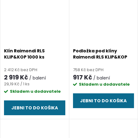
Klín Raimondi RLS
Podložka pod klíny
KLIP&KOP 1000 ks
Raimondi RLS KLIP&KOP
2 412 Kč bez DPH
758 Kč bez DPH
2 919 Kč
917 Kč
/ balení
/ balení
Měrná
29,19 Kč / 1 ks
Skladem u dodavatele
cena:
Skladem u dodavatele
JEBNI TO DO KOŠIKA
JEBNI TO DO KOŠIKA