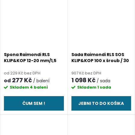
Spona Raimondi RLS
Sada Raimondi RLS SOS
KLIP&KOP 12-20 mm/1,5
KLIP&KOP 100 x šroub / 30
mm
x matice / 30 x podložka
od 229 Kč bez DPH
907 Kč bez DPH
277 Kč
1 098 Kč
od
/ balení
/ sada
Skladem
4 balení
Skladem
1 sada
ČUM SEM !
JEBNI TO DO KOŠIKA