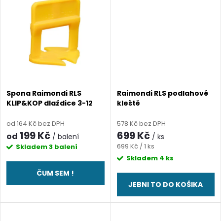
k
k
t
t
ů
ů
Spona Raimondi RLS
Raimondi RLS podlahové
KLIP&KOP dlaždice 3-12
kleště
mm, spára 2 mm
od 164 Kč bez DPH
578 Kč bez DPH
199 Kč
699 Kč
od
/ balení
/ ks
Měrná
699 Kč / 1 ks
Skladem
3 balení
cena:
Skladem
4 ks
ČUM SEM !
JEBNI TO DO KOŠIKA