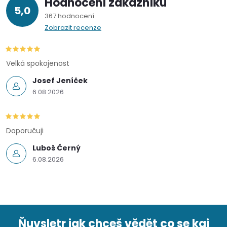
Hodnocení zákazníků
v
5,0
367 hodnocení
ý
Zobrazit recenze
p
Velká spokojenost
i
Josef Jeníček
s
6.08.2026
u
Doporučuji
Luboš Černý
6.08.2026
Ňuvsletr jak chceš vědět co se kaj