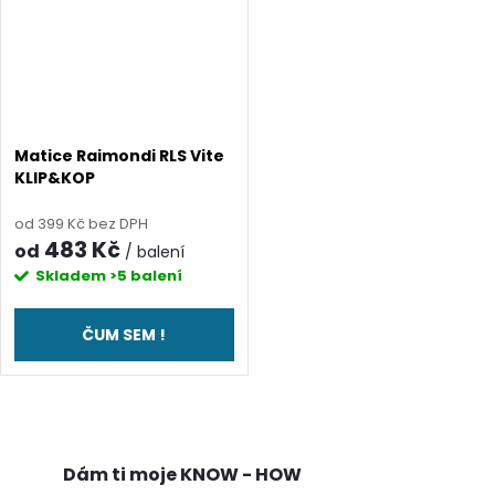
Matice Raimondi RLS Vite
KLIP&KOP
od 399 Kč bez DPH
483 Kč
od
/ balení
Skladem
>5 balení
ČUM SEM !
O
v
Dám ti moje KNOW - HOW