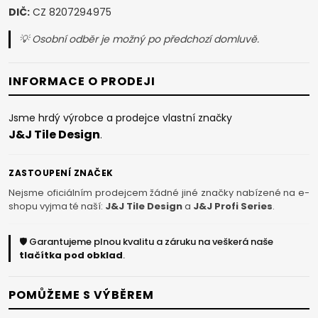
DIČ:
CZ 8207294975
💡 Osobní odběr je možný po předchozí domluvě.
INFORMACE O PRODEJI
Jsme hrdý výrobce a prodejce vlastní značky
J&J Tile Design
.
ZASTOUPENÍ ZNAČEK
Nejsme oficiálním prodejcem žádné jiné značky nabízené na e-
shopu vyjma té naší:
J&J Tile Design
a
J&J Profi Series
.
🛡️ Garantujeme plnou kvalitu a záruku na veškerá naše
tlačítka pod obklad
.
POMŮŽEME S VÝBĚREM