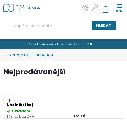
Přejít
na
NÁKUPNÍ KOŠÍK
obsah
HLEDAT
Akcička na vše od J&J Tile Design 10% !!!
Vercajk PRO OBKLADAČE
Nejprodávanější
Úhelník (1 ks)
Skladem
173 Kč
143 Kč bez DPH