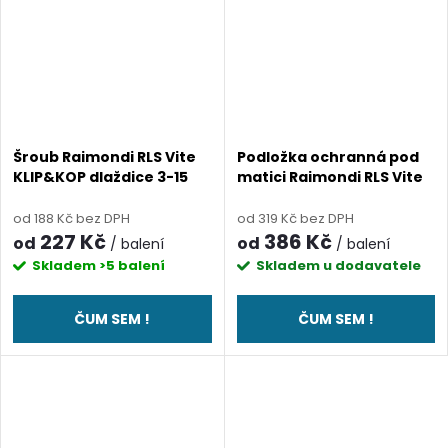
Šroub Raimondi RLS Vite
Podložka ochranná pod
KLIP&KOP dlaždice 3-15
matici Raimondi RLS Vite
mm, spára 1 mm
KLIP&KOP
od 188 Kč bez DPH
od 319 Kč bez DPH
227 Kč
386 Kč
od
od
/ balení
/ balení
Skladem
>5 balení
Skladem u dodavatele
ČUM SEM !
ČUM SEM !