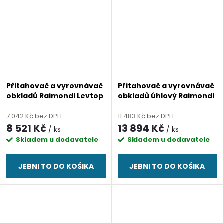
Přitahovač a vyrovnávač
Přitahovač a vyrovnávač
obkladů Raimondi Levtop
obkladů úhlový Raimondi
Flat
Levtop Plus
7 042 Kč bez DPH
11 483 Kč bez DPH
8 521 Kč
13 894 Kč
/ ks
/ ks
Skladem u dodavatele
Skladem u dodavatele
JEBNI TO DO KOŠIKA
JEBNI TO DO KOŠIKA