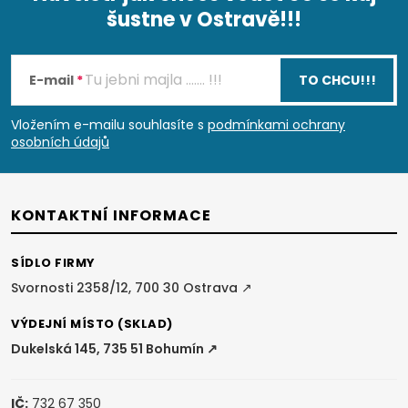
šustne v Ostravě!!!
Z
á
E-mail
TO CHCU!!!
p
Vložením e-mailu souhlasíte s
podmínkami ochrany
osobních údajů
a
t
KONTAKTNÍ INFORMACE
í
SÍDLO FIRMY
Svornosti 2358/12, 700 30 Ostrava ↗
VÝDEJNÍ MÍSTO (SKLAD)
Dukelská 145, 735 51 Bohumín ↗
IČ:
732 67 350