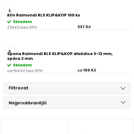
Klín Raimondi RLS KLIP&KOP 100 ks
Skladem
337 Kč
279 Kč bez DPH
Spona Raimondi RLS KLIP&KOP dlaždice 3-12 mm,
spára 2 mm
Skladem
199 Kč
od 164 Kč bez DPH
od
Filtrovat
Ř
Nejprodávanější
a
Nejlevnější
V
Nejdražší
z