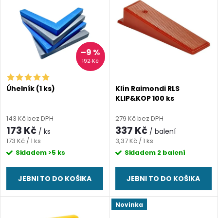
ý
Abecedně
e
p
n
i
–9 %
192 Kč
í
s
p
Úhelník (1 ks)
Klín Raimondi RLS
KLIP&KOP 100 ks
p
r
143 Kč bez DPH
279 Kč bez DPH
r
173 Kč
337 Kč
/ ks
/ balení
o
Měrná
Měrná
173 Kč / 1 ks
3,37 Kč / 1 ks
o
cena:
cena:
Skladem
>5 ks
Skladem
2 balení
d
d
JEBNI TO DO KOŠIKA
JEBNI TO DO KOŠIKA
u
u
Novinka