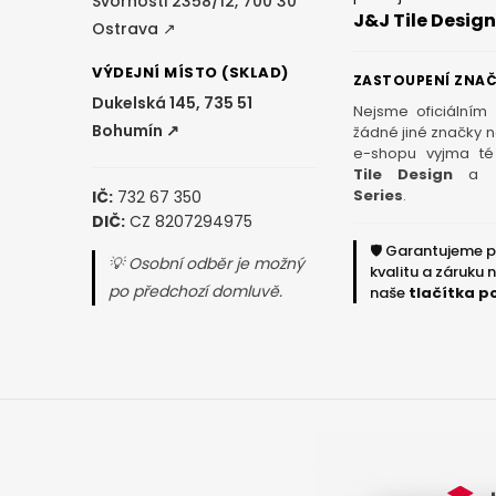
í
Svornosti 2358/12, 700 30
J&J Tile Design
Ostrava ↗
VÝDEJNÍ MÍSTO (SKLAD)
ZASTOUPENÍ ZNA
Dukelská 145, 735 51
Nejsme oficiálním
Bohumín ↗
žádné jiné značky 
e-shopu vyjma té
Tile Design
a
Series
.
IČ:
732 67 350
DIČ:
CZ 8207294975
🛡️ Garantujeme 
💡 Osobní odběr je možný
kvalitu a záruku 
po předchozí domluvě.
naše
tlačítka p