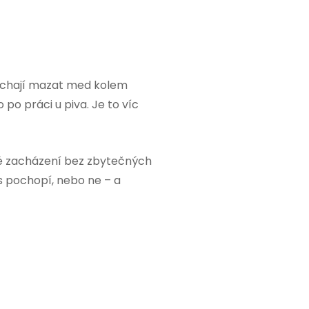
nechají mazat med kolem
po práci u piva. Je to víc
žné zacházení bez zbytečných
s pochopí, nebo ne – a