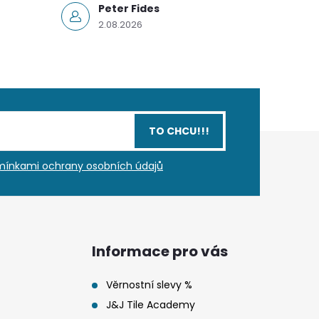
Peter Fides
2.08.2026
TO CHCU!!!
ínkami ochrany osobních údajů
Informace pro vás
Věrnostní slevy %
J&J Tile Academy