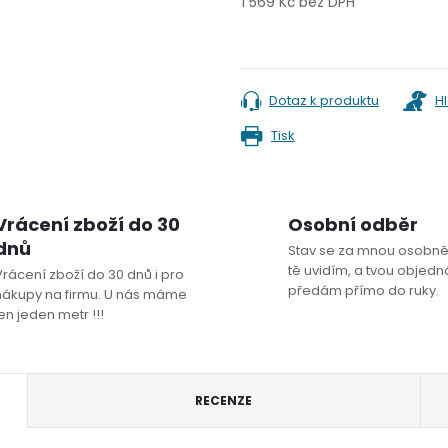
1 569 Kč bez DPH
Měrná
cena:
Dotaz k produktu
H
Tisk
Vrácení zboží do 30
Osobní odběr
dnů
Stav se za mnou osobně
tě uvidím, a tvou objedná
Vrácení zboží do 30 dnů i pro
předám přímo do ruky.
nákupy na firmu. U nás máme
en jeden metr !!!
RECENZE