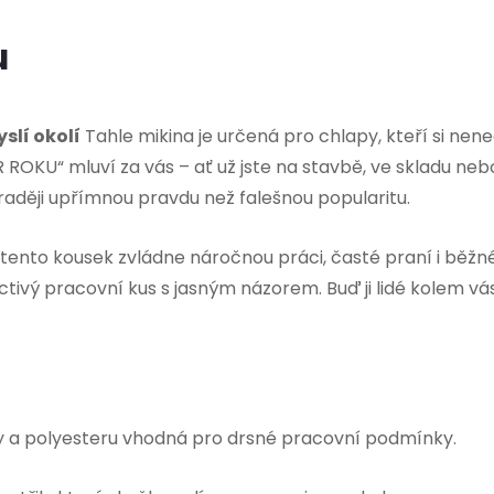
u
slí okolí
Tahle mikina je určená pro chlapy, kteří si ne
ROKU“ mluví za vás – ať už jste na stavbě, ve skladu nebo 
í raději upřímnou pravdu než falešnou popularitu.
e tento kousek zvládne náročnou práci, časté praní i bě
tivý pracovní kus s jasným názorem. Buď ji lidé kolem vá
 a polyesteru vhodná pro drsné pracovní podmínky.