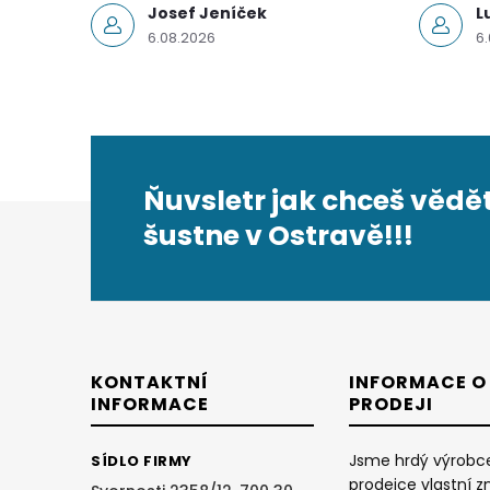
Josef Jeníček
L
6.08.2026
6
Ňuvsletr jak chceš vědět
Z
šustne v Ostravě!!!
á
p
a
KONTAKTNÍ
INFORMACE O
INFORMACE
PRODEJI
t
Jsme hrdý výrobc
SÍDLO FIRMY
prodejce vlastní z