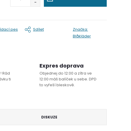
lídací pes
Sdílet
Značka:
Blåkläder
Expres doprava
! Rád
Objednej do 12:00 a zítra ve
vku ti
12:00 máš balíček u sebe. DPD
to vyřeší bleskově.
DISKUZE