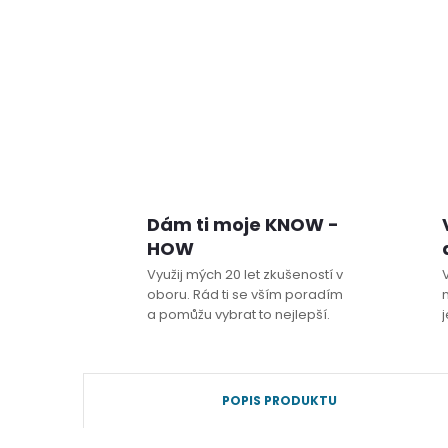
Dám ti moje KNOW -
HOW
Využij mých 20 let zkušeností v
oboru. Rád ti se vším poradím
a pomůžu vybrat to nejlepší.
j
POPIS PRODUKTU