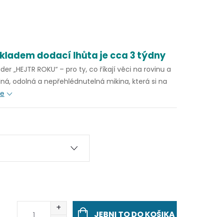
kladem dodací lhůta je cca 3 týdny
er „HEJTR ROKU“ – pro ty, co říkají věci na rovinu a
lná, odolná a nepřehlédnutelná mikina, která si na
ce
JEBNI TO DO KOŠIKA