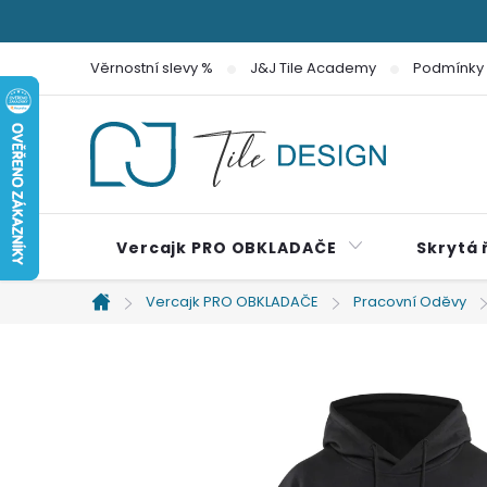
Přejít
na
Věrnostní slevy %
J&J Tile Academy
Podmínky 
obsah
Vercajk PRO OBKLADAČE
Skrytá 
Vercajk PRO OBKLADAČE
Pracovní Oděvy
Domů