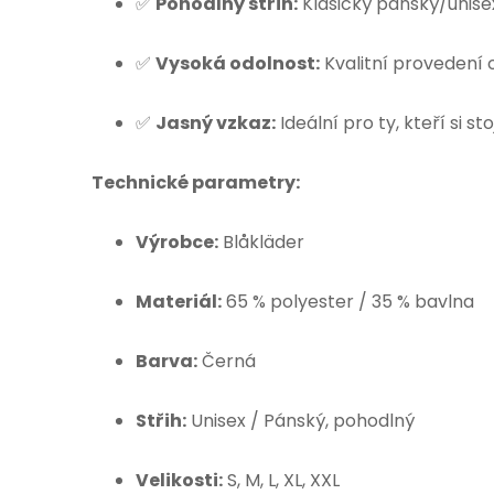
✅
Pohodlný střih:
Klasický pánský/unisex
✅
Vysoká odolnost:
Kvalitní provedení o
✅
Jasný vzkaz:
Ideální pro ty, kteří si s
Technické parametry:
Výrobce:
Blåkläder
Materiál:
65 % polyester / 35 % bavlna
Barva:
Černá
Střih:
Unisex / Pánský, pohodlný
Velikosti:
S, M, L, XL, XXL