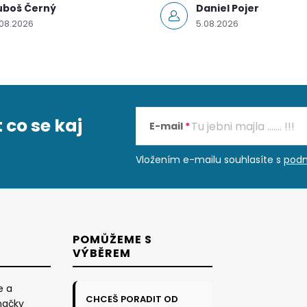
uboš Černý
Daniel Pojer
.08.2026
5.08.2026
 co se kaj
E-mail
Vložením e-mailu souhlasíte s
podm
POMŮŽEME S
VÝBĚREM
e a
CHCEŠ PORADIT OD
načky