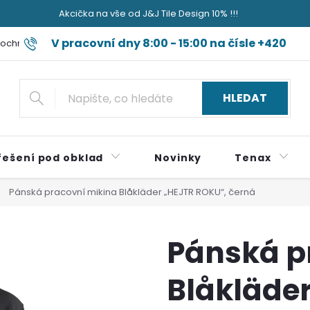
Akcička na vše od J&J Tile Design 10% !!!
V pracovní dny 8:00 - 15:00 na čísle +420
ochrany osobních údajů
Blog jak sviňa nečum jak špok do nudli a
724 179 497
HLEDAT
řešení pod obklad
Novinky
Tenax
Pánská pracovní mikina Blåkläder „HEJTR ROKU“, černá
Pánská p
Blåkläde