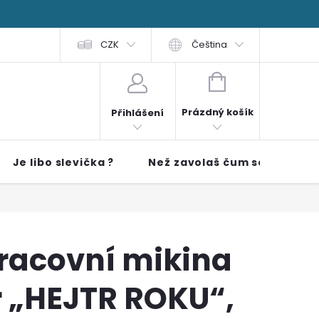
 čti
FAQ
Obchodní podmínky
CZK
Čeština
NÁKUPNÍ KOŠÍK
Prázdný košík
Přihlášení
Je libo slevička ?
Než zavolaš čum sem!!
racovní mikina
r „HEJTR ROKU“,