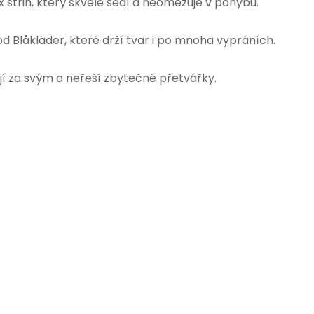
 střih, který skvěle sedí a neomezuje v pohybu.
d Blåkläder, které drží tvar i po mnoha vypráních.
tojí za svým a neřeší zbytečné přetvářky.