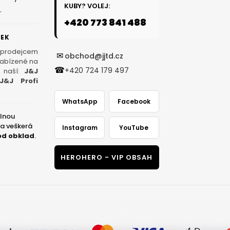
KUBY? VOLEJ:
.
+420 773 841 488
ČEK
 prodejcem
✉
obchod@jjtd.cz
nabízené na
☎
+420 724 179 497
 naší:
J&J
J&J Profi
WhatsApp
Facebook
plnou
na veškerá
Instagram
YouTube
od obklad
.
HEROHERO - VIP OBSAH