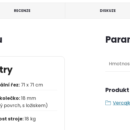
RECENZE
DISKUZE
u
Para
Hmotnos
try
lní řez:
71 x 71 cm
Produkt 
kolečko:
18 mm
Vercaj
ý povrch, s ložiskem)
t stroje:
18 kg