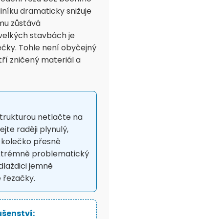
liníku dramaticky snižuje
ámu zůstává
velkých stavbách je
čky. Tohle není obyčejný
etří zničený materiál a
strukturou netlačte na
jte raději plynulý,
 kolečko přesně
extrémně problematický
dlaždici jemně
 řezačky.
ušenství: