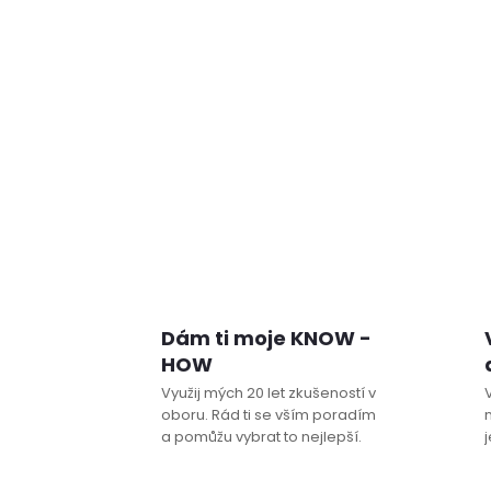
Dám ti moje KNOW -
HOW
Využij mých 20 let zkušeností v
oboru. Rád ti se vším poradím
a pomůžu vybrat to nejlepší.
j