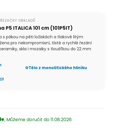
Í ŘEZAČKY OBKLADŮ
a P5 ITALICA 101 cm (101P5IT)
a s pákou na pěti ložiskách a tlakově litým
žena pro nekompromisní, čisté a rychlé řezání
 keramiky, skla i mozaiky s tloušťkou do 22 mm
m
⚙️
Tělo z monolitického hliníku
í!
le
11.08.2026