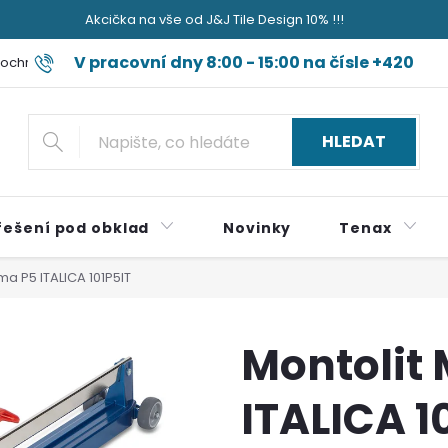
Akcička na vše od J&J Tile Design 10% !!!
V pracovní dny 8:00 - 15:00 na čísle +420
ochrany osobních údajů
Blog jak sviňa nečum jak špok do nudli a
724 179 497
HLEDAT
řešení pod obklad
Novinky
Tenax
ma P5 ITALICA 101P5IT
Montolit
ITALICA 1