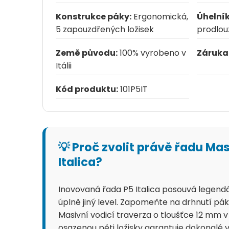
Konstrukce páky:
Ergonomická,
Úhelník
5 zapouzdřených ložisek
prodlou
Země původu:
100% vyrobeno v
Záruka
Itálii
Kód produktu:
101P5IT
💡 Proč zvolit právě řadu M
Italica?
Inovovaná řada P5 Italica posouvá legend
úplně jiný level. Zapomeňte na drhnutí pá
Masivní vodicí traverza o tloušťce 12 mm 
osazenou pěti ložisky garantuje dokonalé 