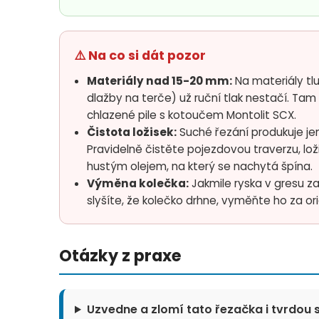
⚠️ Na co si dát pozor
Materiály nad 15-20 mm:
Na materiály tl
dlažby na terče) už ruční tlak nestačí. Tam
chlazené pile s kotoučem Montolit SCX.
Čistota ložisek:
Suché řezání produkuje je
Pravidelně čistěte pojezdovou traverzu, lo
hustým olejem, na který se nachytá špína.
Výměna kolečka:
Jakmile ryska v gresu 
slyšíte, že kolečko drhne, vyměňte ho za ori
Otázky z praxe
Uzvedne a zlomí tato řezačka i tvrdou 