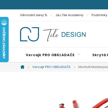
Přejít
na
Věrnostní slevy %
J&J Tile Academy
Podmínky 
obsah
Vercajk PRO OBKLADAČE
Skrytá 
Vercajk PRO OBKLADAČE
Montolit Masterpiu
Domů