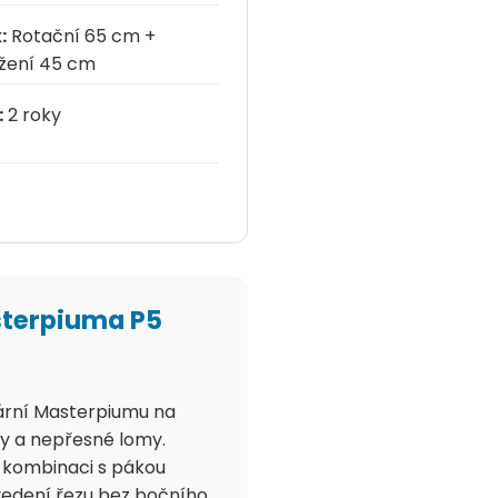
:
Rotační 65 cm +
žení 45 cm
:
2 roky
asterpiuma P5
ární Masterpiumu na
ky a nepřesné lomy.
v kombinaci s pákou
vedení řezu bez bočního