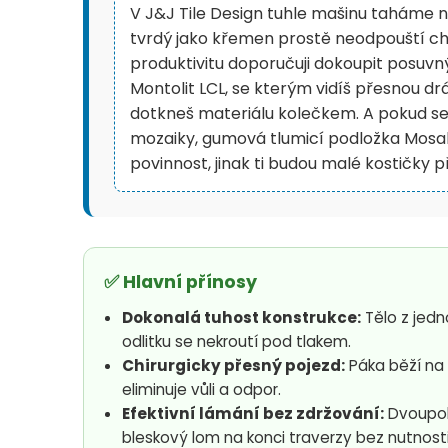
V J&J Tile Design tuhle mašinu taháme n
tvrdý jako křemen prostě neodpouští ch
produktivitu doporučuji dokoupit posuv
Montolit LCL, se kterým vidíš přesnou drá
dotkneš materiálu kolečkem. A pokud se
mozaiky, gumová tlumicí podložka Mosak
povinnost, jinak ti budou malé kostičky 
✅ Hlavní přínosy
Dokonalá tuhost konstrukce:
Tělo z jedn
odlitku se nekroutí pod tlakem.
Chirurgicky přesný pojezd:
Páka běží na 
eliminuje vůli a odpor.
Efektivní lámání bez zdržování:
Dvoupol
bleskový lom na konci traverzy bez nutnosti