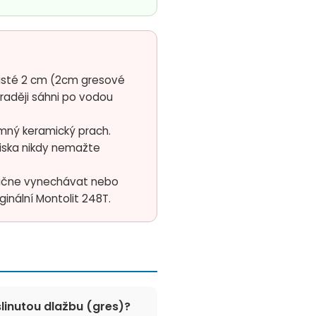
usté 2 cm (2cm gresové
 raději sáhni po vodou
mný keramický prach.
žiska nikdy nemažte
začne vynechávat nebo
ginální Montolit 248T.
slinutou dlažbu (gres)?