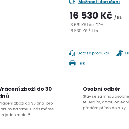
Možnosti doručení
16 530 Kč
/ ks
13 661 Kč bez DPH
Měrná
16 530 Kč / 1 ks
cena:
Dotaz k produktu
H
Tisk
Vrácení zboží do 30
Osobní odběr
dnů
Stav se za mnou osobně
tě uvidím, a tvou objedná
Vrácení zboží do 30 dnů i pro
předám přímo do ruky.
nákupy na firmu. U nás máme
en jeden metr !!!