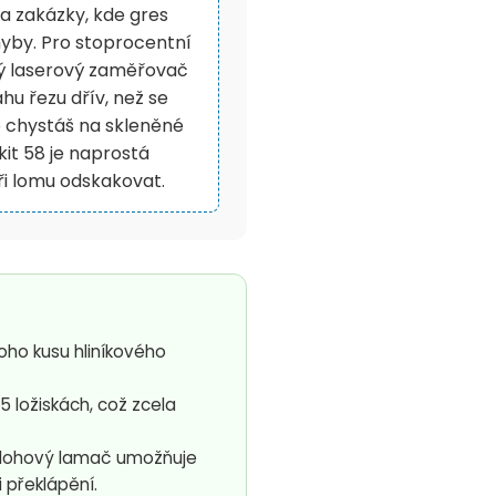
a zakázky, kde gres
yby. Pro stoprocentní
ný laserový zaměřovač
hu řezu dřív, než se
 chystáš na skleněné
it 58 je naprostá
při lomu odskakovat.
oho kusu hliníkového
5 ložiskách, což zcela
ohový lamač umožňuje
 překlápění.