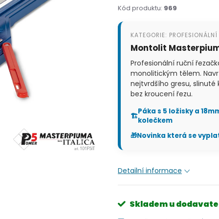
Kód produktu:
969
KATEGORIE: PROFESIONÁLN
Montolit Masterpium
Profesionální ruční řezačk
monolitickým tělem. Navr
nejtvrdšího gresu, slinuté
bez kroucení řezu.
Páka s 5 ložisky a 18m
🏗️
kolečkem
🎁
Novinka která se vyplat
Detailní informace
Skladem u dodavate