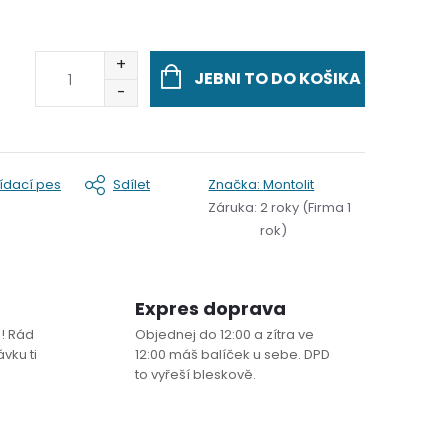
JEBNI TO DO KOŠIKA
lídací pes
Sdílet
Značka:
Montolit
Záruka
:
2 roky (Firma 1
rok)
Expres doprava
! Rád
Objednej do 12:00 a zítra ve
vku ti
12:00 máš balíček u sebe. DPD
to vyřeší bleskově.