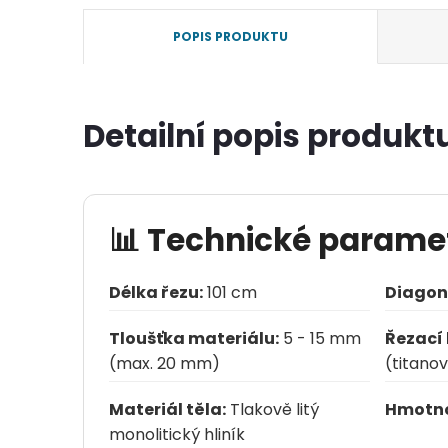
POPIS PRODUKTU
Detailní popis produkt
📊 Technické parame
Délka řezu:
101 cm
Diagoná
Tloušťka materiálu:
5 - 15 mm
Řezací 
(max. 20 mm)
(titanov
Materiál těla:
Tlakově litý
Hmotnos
monolitický hliník