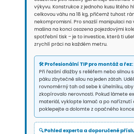
výkyvu. Konstrukce z jednoho kusu litého h
celkovou váhu na 18 kg, přičemž tuhost r
nekompromisní. Pro snazší manipulaci na 
mašina na konci osazena pojezdovými kole
spotřební tisk – je to investice, která ti uš
zrychlí práci na každém metru.
🛠️ Profesionální TIP pro montáž a řez:
Při řezání dlažby s reliéfem nebo silnou 
páku zbytečně silou na jeden zátah. Uděle
rovnoměrný tah od sebe k úhelníku, aby
zkopírovalo nerovnosti. Pokud lámete 
materiál, vyklopte lamač a po naříznutí 
poklepejte a dolomte z opačného konce
🔍 Pohled experta a doporučené přísl