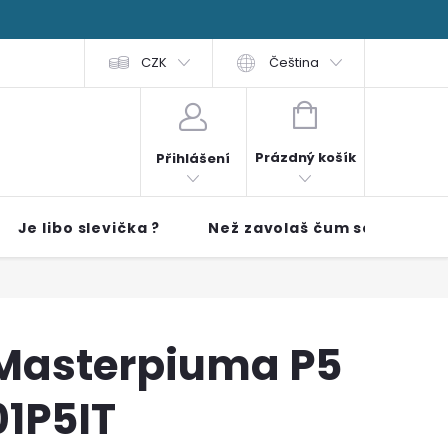
 čti
FAQ
Obchodní podmínky
CZK
Čeština
NÁKUPNÍ KOŠÍK
Prázdný košík
Přihlášení
Je libo slevička ?
Než zavolaš čum sem!!
 Masterpiuma P5
01P5IT