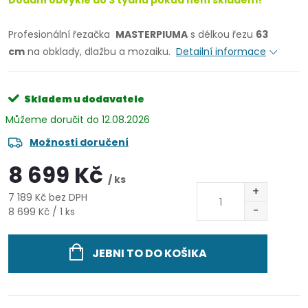
Dodání obvykle do 3 týdnů pokud není skladem!
Profesionální řezačka
MASTERPIUMA
s délkou řezu
63
cm
na obklady, dlažbu a mozaiku.
Detailní informace
Skladem u dodavatele
12.08.2026
Možnosti doručení
8 699 Kč
/ ks
7 189 Kč bez DPH
Měrná
8 699 Kč / 1 ks
cena:
JEBNI TO DO KOŠIKA