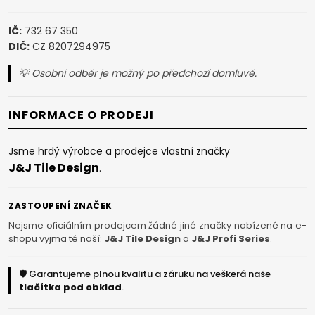
IČ:
732 67 350
DIČ:
CZ 8207294975
💡 Osobní odběr je možný po předchozí domluvě.
INFORMACE O PRODEJI
Jsme hrdý výrobce a prodejce vlastní značky
J&J Tile Design
.
ZASTOUPENÍ ZNAČEK
Nejsme oficiálním prodejcem žádné jiné značky nabízené na e-
shopu vyjma té naší:
J&J Tile Design
a
J&J Profi Series
.
🛡️ Garantujeme plnou kvalitu a záruku na veškerá naše
tlačítka pod obklad
.