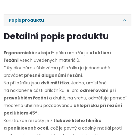
Popis produktu
Detailní popis produktu
Ergonomická rukojeť
- páka umožňuje
efektivní
řezání
všech uvedených materiálů.
Díky dlouhému úhlovému příložníku je jednoduché
provádět
přesné diagonální řezání
.
Na příložníku jsou
dvě měřítka
. Jedno, umístěné
na nakloněné části příložníku je pro
odměřování při
pravoúhlém řezání
a druhé, na vrchu, odměřuje pomocí
modrého úhelníku požadovanou
úhlopříčku při řezání
pod úhlem 45
°
.
Konstrukce řezačky je z
tlakově litého hliníku
a poniklované oceli
, což je pevný a odolný matiál proti