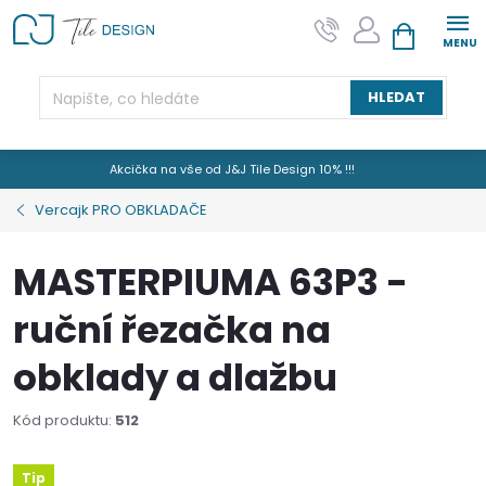
Přejít
na
NÁKUPNÍ KOŠÍK
obsah
HLEDAT
Akcička na vše od J&J Tile Design 10% !!!
Vercajk PRO OBKLADAČE
MASTERPIUMA 63P3 -
ruční řezačka na
obklady a dlažbu
Kód produktu:
512
Tip