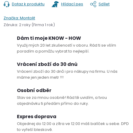
Dotaz k produktu
Hlídací pes
Sdílet
Značka:
Montolit
Záruka
:
2 roky (Firma 1 rok)
Dám ti moje KNOW - HOW
Využij mých 20 let zkušeností v oboru. Rád ti se vším
poradím a pomůžu vybrat to nejlepší.
Vrácení zboží do 30 dnů
Vrácení zboží do 30 dnů i pro nákupy na firmu. U nás
máme jen jeden metr !!!
Osobní odběr
Stav se za mnou osobně! Rád tě uvidím, a tvou
objednávku ti předám přímo do ruky.
Expres doprava
Objednej do 12:00 a zítra ve 12:00 máš balíček u sebe. DPD
to vyřeší bleskově.