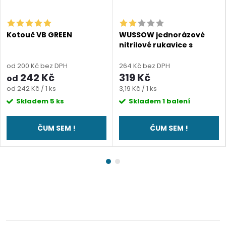
Kotouč VB GREEN
WUSSOW jednorázové
nitrilové rukavice s
diamantovou texturou
černé
od 200 Kč bez DPH
264 Kč bez DPH
242 Kč
319 Kč
od
Měrná
Měrná
od 242 Kč / 1 ks
3,19 Kč / 1 ks
cena:
cena:
Skladem
5 ks
Skladem
1 balení
ČUM SEM !
ČUM SEM !