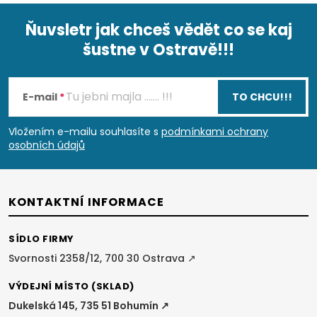
Ňuvsletr jak chceš vědět co se kaj
šustne v Ostravě!!!
Z
á
E-mail
TO CHCU!!!
p
Vložením e-mailu souhlasíte s
podmínkami ochrany
osobních údajů
a
t
KONTAKTNÍ INFORMACE
í
SÍDLO FIRMY
Svornosti 2358/12, 700 30 Ostrava ↗
VÝDEJNÍ MÍSTO (SKLAD)
Dukelská 145, 735 51 Bohumín ↗