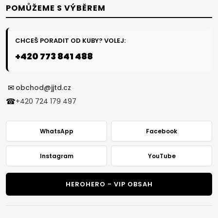
POMŮŽEME S VÝBĚREM
CHCEŠ PORADIT OD KUBY? VOLEJ:
+420 773 841 488
✉
obchod@jjtd.cz
☎
+420 724 179 497
WhatsApp
Facebook
Instagram
YouTube
HEROHERO - VIP OBSAH