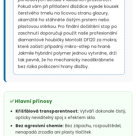
Pokud vám při přitlačení dlaždice vyjede kousek
čerstvého tmelu na lícovou stranu glazury,
okamžitě ho stáhněte čistým prstem nebo
plastovou stěrkou. Pro finální dočištění stop po
zaschnutí doporučuji použít naše profesionální
diamantové houbičky Montolit DF120 za mokra,
které začistí případný mikro-střep na hraně.
Jakmile hybridní polymer jednou vytvrdne, drží
tak pevně, že ho mechanicky neodškrábnete
bez rizika poškození hrany dlažby.
✅ Hlavní přínosy
Křišťálová transparentnost:
Vytváří dokonale čistý,
opticky neviditelný spoj s efektem skla.
Bez agresivní chemie:
Bez zápachu, rozpouštědel,
nenapadá zrcadla ani plasty tlačítek.