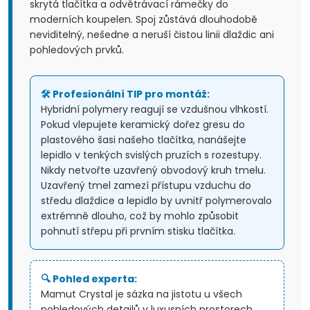
skrytá tlačítka a odvětrávací rámečky do
moderních koupelen. Spoj zůstává dlouhodobě
neviditelný, nešedne a neruší čistou linii dlaždic ani
pohledových prvků.
🛠️ Profesionální TIP pro montáž:
Hybridní polymery reagují se vzdušnou vlhkostí.
Pokud vlepujete keramický dořez gresu do
plastového šasi našeho tlačítka, nanášejte
lepidlo v tenkých svislých pruzích s rozestupy.
Nikdy netvořte uzavřený obvodový kruh tmelu.
Uzavřený tmel zamezí přístupu vzduchu do
středu dlaždice a lepidlo by uvnitř polymerovalo
extrémně dlouho, což by mohlo způsobit
pohnutí střepu při prvním stisku tlačítka.
🔍 Pohled experta:
Mamut Crystal je sázka na jistotu u všech
pohledových detailů v luxusních prostorech.