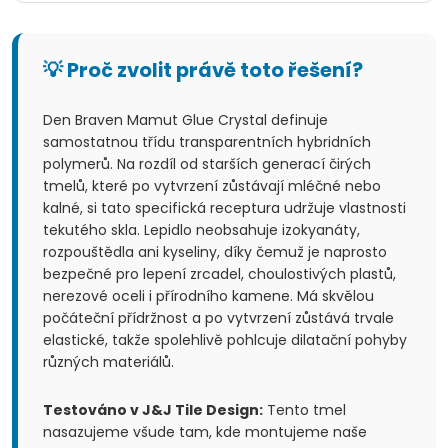
💡 Proč zvolit právě toto řešení?
Den Braven Mamut Glue Crystal definuje
samostatnou třídu transparentních hybridních
polymerů. Na rozdíl od starších generací čirých
tmelů, které po vytvrzení zůstávají mléčné nebo
kalné, si tato specifická receptura udržuje vlastnosti
tekutého skla. Lepidlo neobsahuje izokyanáty,
rozpouštědla ani kyseliny, díky čemuž je naprosto
bezpečné pro lepení zrcadel, choulostivých plastů,
nerezové oceli i přírodního kamene. Má skvělou
počáteční přídržnost a po vytvrzení zůstává trvale
elastické, takže spolehlivě pohlcuje dilatační pohyby
různých materiálů.
Testováno v J&J Tile Design:
Tento tmel
nasazujeme všude tam, kde montujeme naše