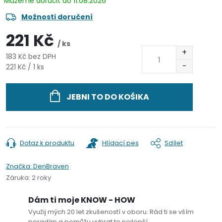
11.08.2026
Možnosti doručení
221 Kč
/ ks
183 Kč bez DPH
Měrná
221 Kč / 1 ks
cena:
JEBNI TO DO KOŠIKA
Dotaz k produktu
Hlídací pes
Sdílet
Značka:
DenBraven
Záruka
:
2 roky
Dám ti moje KNOW - HOW
Využij mých 20 let zkušeností v oboru. Rád ti se vším
poradím a pomůžu vybrat to nejlepší.