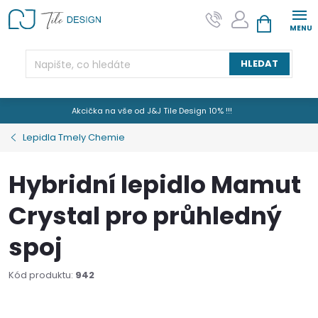
Přejít
na
NÁKUPNÍ KOŠÍK
obsah
HLEDAT
Akcička na vše od J&J Tile Design 10% !!!
Lepidla Tmely Chemie
Hybridní lepidlo Mamut
Crystal pro průhledný
spoj
Kód produktu:
942