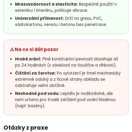
Mrazuvzdornost a elasticita:
Bezpečné použití v
exteriéru i interiéru, pohlcuje vibrace.
Univerzální přilnavost:
Drží na gresu, PVC,
sádrokartonu, nerezu i betonu bez penetrace.
⚠️ Na co si dát pozor
Hrubé zrání:
Plné konstrukční pevnosti dosahuje až
po 24 hodinách (v závislosti na tloušťce a vlhkosti).
Čištění za čerstva:
Po vytvrzení je tmel mechanicky
extrémně odolný a z lícové strany obkladu se
odstraňuje velmi obtížně.
Nevhodné pod vodu:
Lepidlo je voděodolné, ale
není určeno pro trvalé zatížení pod vodní hladinou
(např. bazény).
Otázky z praxe