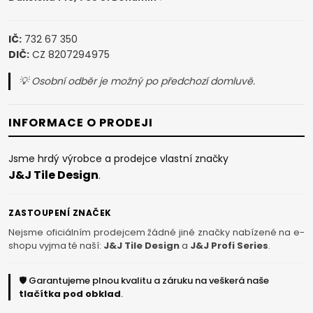
IČ:
732 67 350
DIČ:
CZ 8207294975
💡 Osobní odběr je možný po předchozí domluvě.
INFORMACE O PRODEJI
Jsme hrdý výrobce a prodejce vlastní značky
J&J Tile Design
.
ZASTOUPENÍ ZNAČEK
Nejsme oficiálním prodejcem žádné jiné značky nabízené na e-
shopu vyjma té naší:
J&J Tile Design
a
J&J Profi Series
.
🛡️ Garantujeme plnou kvalitu a záruku na veškerá naše
tlačítka pod obklad
.