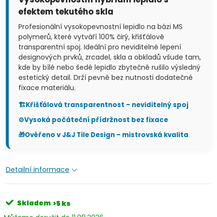
efektem tekutého skla
Profesionální vysokopevnostní lepidlo na bázi MS
polymerů, které vytváří 100% čirý, křišťálově
transparentní spoj. Ideální pro neviditelné lepení
designových prvků, zrcadel, skla a obkladů všude tam,
kde by bílé nebo šedé lepidlo zbytečně rušilo výsledný
estetický detail. Drží pevně bez nutnosti dodatečné
fixace materiálu.
🏗️
Křišťálová transparentnost – neviditelný spoj
⚙️
Vysoká počáteční přídržnost bez fixace
🎁
Ověřeno v J&J Tile Design – mistrovská kvalita
Detailní informace
Skladem
>5 ks