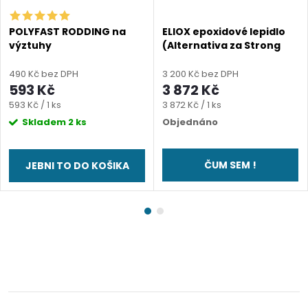
POLYFAST RODDING na
ELIOX epoxidové lepidlo
výztuhy
(Alternativa za Strong
Edge 45)
490 Kč bez DPH
3 200 Kč bez DPH
593 Kč
3 872 Kč
Měrná
Měrná
593 Kč / 1 ks
3 872 Kč / 1 ks
cena:
cena:
Skladem
2 ks
Objednáno
ČUM SEM !
JEBNI TO DO KOŠIKA