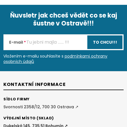
Ňuvsletr jak chceš vědět co se kaj
šustne v Ostravě!!!
Z
á
E-mail
TO CHCU!!!
p
Vložením e-mailu souhlasíte s
podmínkami ochrany
osobních údajů
a
t
KONTAKTNÍ INFORMACE
í
SÍDLO FIRMY
Svornosti 2358/12, 700 30 Ostrava ↗
VÝDEJNÍ MÍSTO (SKLAD)
Dukelská 145, 735 51 Bohumín ↗