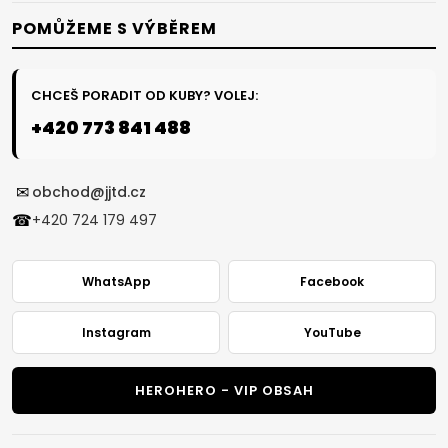
POMŮŽEME S VÝBĚREM
CHCEŠ PORADIT OD KUBY? VOLEJ:
+420 773 841 488
✉
obchod@jjtd.cz
☎
+420 724 179 497
WhatsApp
Facebook
Instagram
YouTube
HEROHERO - VIP OBSAH