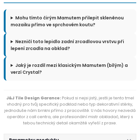
Mohu tímto čirým Mamutem přilepit skleněnou
mozaiku přímo ve sprchovém koutu?
Nezničí toto lepidlo zadní zrcadlovou vrstvu při
lepení zrcadla na obklad?
Jaký je rozdíl mezi klasickým Mamutem (bílým) a
verzí Crystal?
J&J Tile Design Garance:
Pokud si nejsi jistý, jestli je tento tmel
vhodný pro tvůj specifický podklad nebo typ dekorativní stěrky,
jednoduše nám brnkni přímo z pracoviště. U nás hovory nezvedá
operátor z call centra, ale profesionální mistr obkladač, který s
tebou technický detail okamžitě vyřeší z praxe.