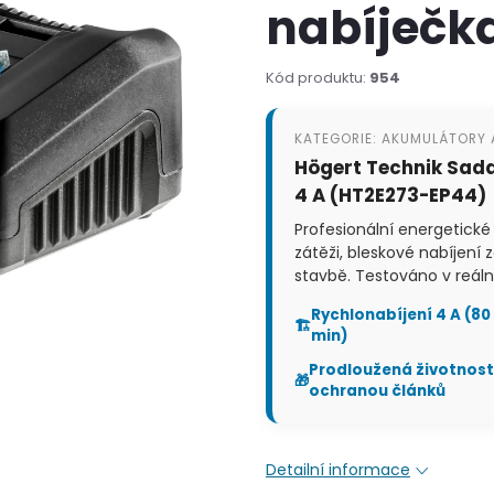
nabíječka
Kód produktu:
954
KATEGORIE: AKUMULÁTORY 
Högert Technik Sada
4 A (HT2E273-EP44)
Profesionální energetické
zátěži, bleskové nabíjení
stavbě. Testováno v reál
Rychlonabíjení 4 A (80
🏗️
min)
Prodloužená životnost
🎁
ochranou článků
Detailní informace