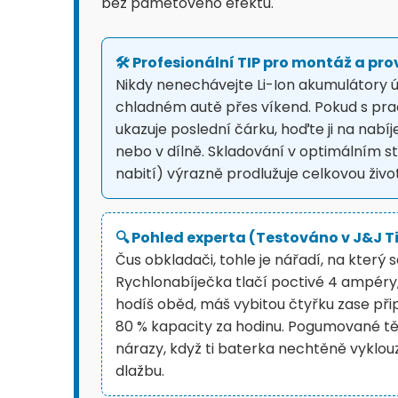
bez paměťového efektu.
🛠️ Profesionální TIP pro montáž a pro
Nikdy nenechávejte Li-Ion akumulátory ú
chladném autě přes víkend. Pokud s prac
ukazuje poslední čárku, hoďte ji na nabí
nebo v dílně. Skladování v optimálním 
nabití) výrazně prodlužuje celkovou živo
🔍 Pohled experta (Testováno v J&J Ti
Čus obkladači, tohle je nářadí, na který
Rychlonabíječka tlačí poctivé 4 ampéry
hodíš oběd, máš vybitou čtyřku zase př
80 % kapacity za hodinu. Pogumované těl
nárazy, když ti baterka nechtěně vyklou
dlažbu.