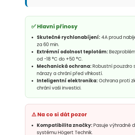
✅ Hlavní přínosy
Skutečné rychlonabíjení:
4A proud nabije
za 60 min.
Extrémní odolnost teplotám:
Bezproblém
od -18 °C do +50 °C.
Mechanická ochrana:
Robustní pouzdro s
nárazy a chrání před vlhkostí.
Inteligentní elektronika:
Ochrana proti zk
chrání vaši investici.
⚠️ Na co si dát pozor
Kompatibilita značky:
Pasuje výhradně d
systému Högert Technik.