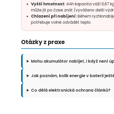
Vyšší hmotnost:
4Ah kapacita váží 0,67 kg
může jít po čase znát (vyváženo delší výdrž
Chlazení při nabíjení:
Během rychlonabíje
potřebuje volně odvádět teplo.
Otázky z praxe
Mohu akumulátor nabíjet, i když není úp
Jak poznám, kolik energie v baterii ješ
Co dělá elektronická ochrana článků?