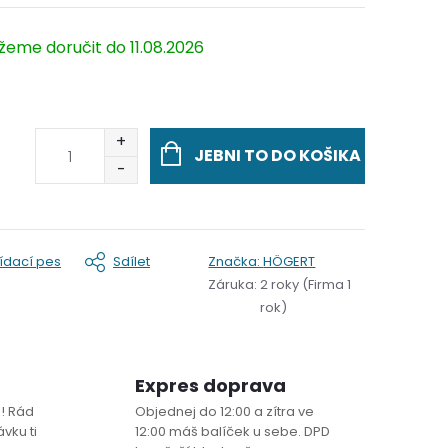
11.08.2026
JEBNI TO DO KOŠIKA
lídací pes
Sdílet
Značka:
HÖGERT
Záruka
:
2 roky (Firma 1
rok)
Expres doprava
! Rád
Objednej do 12:00 a zítra ve
vku ti
12:00 máš balíček u sebe. DPD