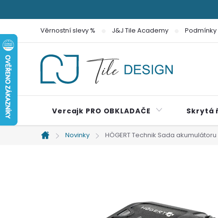
Přejít
na
Věrnostní slevy %
J&J Tile Academy
Podmínky 
obsah
Vercajk PRO OBKLADAČE
Skrytá 
Novinky
HÖGERT Technik Sada akumulátoru 
Domů