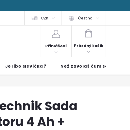
 čti
FAQ
Obchodní podmínky
CZK
Čeština
NÁKUPNÍ KOŠÍK
Prázdný košík
Přihlášení
Je libo slevička ?
Než zavolaš čum sem!!
echnik Sada
oru 4 Ah +