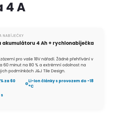
 4 A
A NABÍJEČKY
 akumulátoru 4 Ah + rychlonabíječka
 zázemí pro vaše 18V nářadí. Žádné přehřívání v
 za 60 minut na 80 % a extrémní odolnost na
ných podmínkách J&J Tile Design.
 % za 60
Li-Ion články s provozem do -18
⚙️
°C
 s