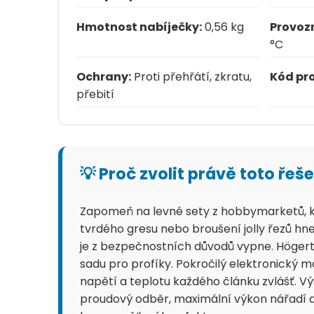
Hmotnost nabíječky:
0,56 kg
Provozn
°C
Ochrany:
Proti přehřátí, zkratu,
Kód pr
přebití
💡 Proč zvolit právě toto řeš
Zapomeň na levné sety z hobbymarketů, kt
tvrdého gresu nebo broušení jolly řezů hne
je z bezpečnostních důvodů vypne. Högert
sadu pro profíky. Pokročilý elektronický 
napětí a teplotu každého článku zvlášť. Vý
proudový odběr, maximální výkon nářadí a 