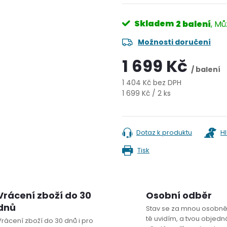
Skladem
2 balení
Možnosti doručení
1 699 Kč
/ balení
1 404 Kč bez DPH
Měrná
1 699 Kč / 2 ks
cena:
Dotaz k produktu
H
Tisk
Vrácení zboží do 30
Osobní odběr
dnů
Stav se za mnou osobně
tě uvidím, a tvou objedná
Vrácení zboží do 30 dnů i pro