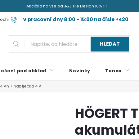
Akcička na vše od J&J Tile Design 10% !!!
V pracovní dny 8:00 - 15:00 na čísle +420
ochrany osobních údajů
Blog jak sviňa nečum jak špok do nudli a
724 179 497
HLEDAT
řešení pod obklad
Novinky
Tenax
4 Ah + nabíječka 4 A
HÖGERT T
akumulát