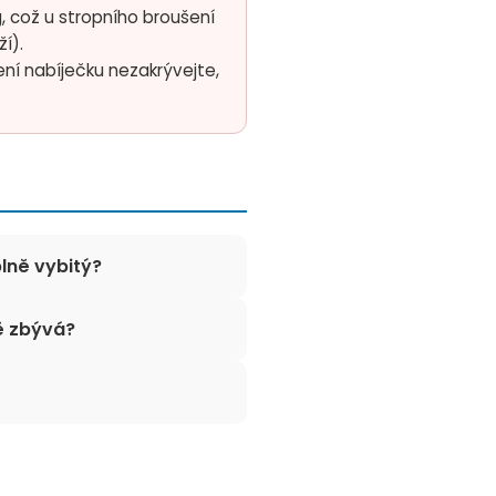
, což u stropního broušení
í).
ní nabíječku nezakrývejte,
lně vybitý?
tě zbývá?