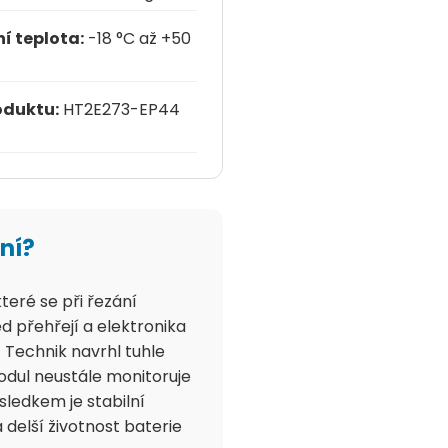
í teplota:
-18 °C až +50
oduktu:
HT2E273-EP44
ení?
eré se při řezání
d přehřejí a elektronika
 Technik navrhl tuhle
modul neustále monitoruje
sledkem je stabilní
delší životnost baterie