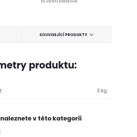
to vyřeší bleskově.
SOUVISEJÍCÍ PRODUKTY
metry produktu:
t
:
3 kg
naleznete v této kategorii
y