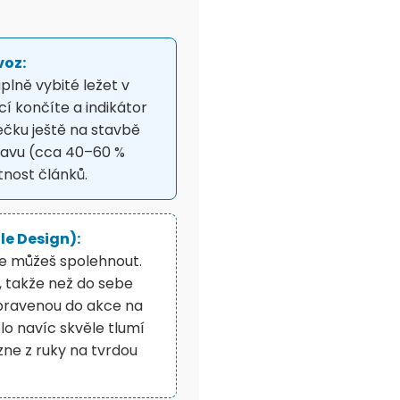
voz:
plně vybité ležet v
í končíte a indikátor
ječku ještě na stavbě
stavu (cca 40–60 %
tnost článků.
le Design):
 se můžeš spolehnout.
, takže než do sebe
ipravenou do akce na
o navíc skvěle tlumí
zne z ruky na tvrdou