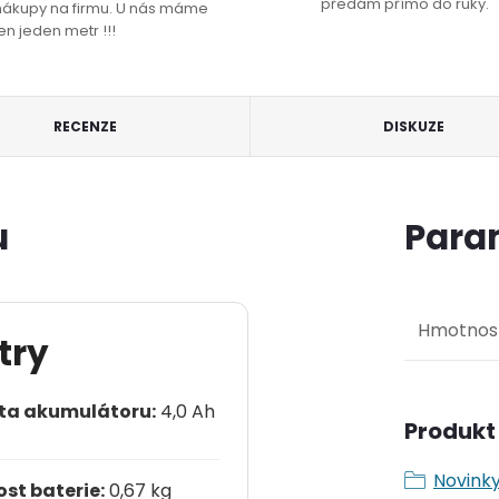
předám přímo do ruky.
nákupy na firmu. U nás máme
en jeden metr !!!
RECENZE
DISKUZE
u
Para
Hmotnos
try
ta akumulátoru:
4,0 Ah
Produkt 
Novink
st baterie:
0,67 kg