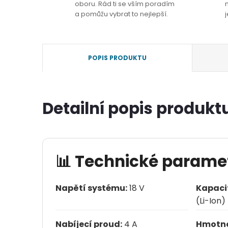
oboru. Rád ti se vším poradím
a pomůžu vybrat to nejlepší.
j
POPIS PRODUKTU
Detailní popis produkt
📊 Technické parame
Napětí systému:
18 V
Kapaci
(Li-Ion)
Nabíjecí proud:
4 A
Hmotno