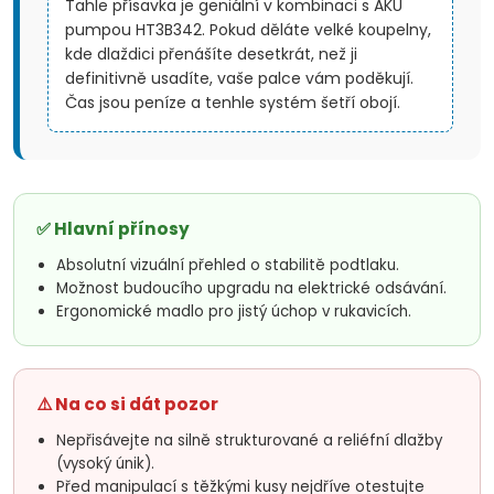
Tahle přísavka je geniální v kombinaci s AKU
pumpou HT3B342. Pokud děláte velké koupelny,
kde dlaždici přenášíte desetkrát, než ji
definitivně usadíte, vaše palce vám poděkují.
Čas jsou peníze a tenhle systém šetří obojí.
✅ Hlavní přínosy
Absolutní vizuální přehled o stabilitě podtlaku.
Možnost budoucího upgradu na elektrické odsávání.
Ergonomické madlo pro jistý úchop v rukavicích.
⚠️ Na co si dát pozor
Nepřisávejte na silně strukturované a reliéfní dlažby
(vysoký únik).
Před manipulací s těžkými kusy nejdříve otestujte