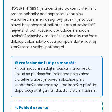
HÖGERT HT3B341 je určena pro ty, kteří chtějí mít
proces pokládky pod naprostou kontrolou.
Manometr není jen designový prvek – je to váš
hlavní bezpečnostní indikátor. Tato přísavka řeší
největší strach každého obkladače: nenadálé
uvolnění přísavky z materiálu. Navíc díky možnosti
dokoupit akumulátorovou pumpu získáte nástroj,
který roste s vašimi potřebami.
🛠️ Profesionální TIP pro montáž:
Při pumpování sledujte ručičku manometru.
Pokud se po dosažení zeleného pole začne
viditelně vracet, je povrch dlaždice příliš
znečištěný nebo mastný. Před každým přisátím
doporučuji otřít gumu i dlaždici čistým hadrem.
🔍 Pohled experta: