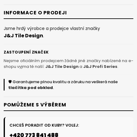
INFORMACE O PRODEJI
Jsme hrdý výrobce a prodejce vlastní značky
J&J Tile Design
.
ZASTOUPENÍ ZNAČEK
Nejsme oficiálním prodejcem žádné jiné značky nabízené na e-
shopu vyjma té naší:
J&J Tile Design
a
J&J Profi Series
.
🛡️ Garantujeme plnou kvalitu a záruku na veškerá naše
tlačítka pod obklad
.
POMŮŽEME S VÝBĚREM
CHCEŠ PORADIT OD KUBY? VOLEJ:
+420 773 841 488