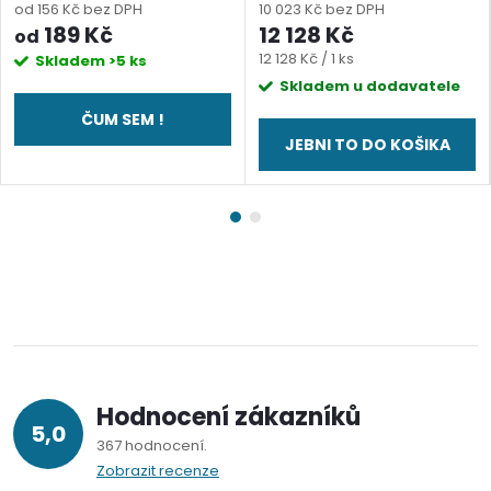
od 156 Kč bez DPH
10 023 Kč bez DPH
189 Kč
12 128 Kč
od
Měrná
12 128 Kč / 1 ks
Skladem
>5 ks
cena:
Skladem u dodavatele
ČUM SEM !
JEBNI TO DO KOŠIKA
Hodnocení zákazníků
5,0
367 hodnocení
Zobrazit recenze