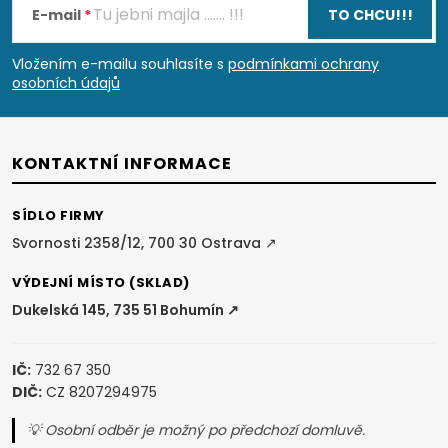
á
E-mail
TO CHCU!!!
p
Vložením e-mailu souhlasíte s
podmínkami ochrany
osobních údajů
a
t
KONTAKTNÍ INFORMACE
í
SÍDLO FIRMY
Svornosti 2358/12, 700 30 Ostrava ↗
VÝDEJNÍ MÍSTO (SKLAD)
Dukelská 145, 735 51 Bohumín ↗
IČ:
732 67 350
DIČ:
CZ 8207294975
💡 Osobní odběr je možný po předchozí domluvě.