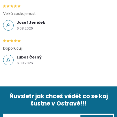
Velká spokojenost
Josef Jeníček
6.08.2026
Doporučuji
Luboš Černý
6.08.2026
Ňuvsletr jak chceš vědět co se kaj
šustne v Ostravě!!!
Z