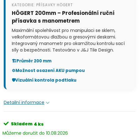
KATEGORIE: PŘÍSAVKY HÖGERT
HÖGERT 200mm – Profesionální ruční
přísavka s manometrem
Maximální spolehlivost pro manipulaci se sklem,
velkoformátovou dlažbou a gresovými deskami.
Integrovaný manometr pro okamžitou kontrolu sací
síly a bezpečnosti. Testováno v J&J Tile Design.
🏗️
Průměr 200 mm
⚙️
Možnost osazení AKU pumpou
🛡️
Vizuální kontrola podtlaku
Detailní informace
Skladem
4 ks
10.08.2026