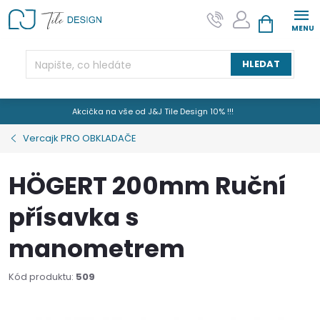
Přejít
na
NÁKUPNÍ KOŠÍK
obsah
HLEDAT
Akcička na vše od J&J Tile Design 10% !!!
Vercajk PRO OBKLADAČE
HÖGERT 200mm Ruční
přísavka s
manometrem
Kód produktu:
509