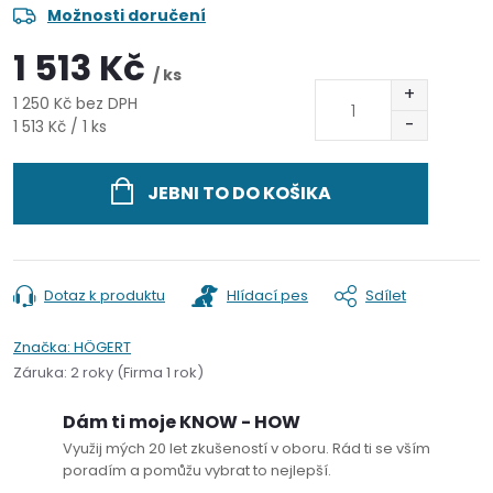
Možnosti doručení
1 513 Kč
/ ks
1 250 Kč bez DPH
Měrná
1 513 Kč / 1 ks
cena:
JEBNI TO DO KOŠIKA
Dotaz k produktu
Hlídací pes
Sdílet
Značka:
HÖGERT
Záruka
:
2 roky (Firma 1 rok)
Dám ti moje KNOW - HOW
Využij mých 20 let zkušeností v oboru. Rád ti se vším
poradím a pomůžu vybrat to nejlepší.