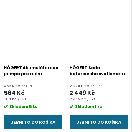
HÖGERT Akumulátorová
HÖGERT Sada
pumpa pro ruční
bateriového světlometu
přísavky
se stativem 360°
466 Kč bez DPH
2 024 Kč bez DPH
564 Kč
2 449 Kč
Měrná
Měrná
564 Kč / 1 ks
2 449 Kč / 1 ks
cena:
cena:
Skladem
5 ks
Skladem
1 ks
JEBNI TO DO KOŠIKA
JEBNI TO DO KOŠIKA