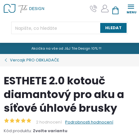
Přejít
na
NÁKUPNÍ KOŠÍK
obsah
HLEDAT
Akcička na vše od J&J Tile Design 10% !!!
Vercajk PRO OBKLADAČE
ESTHETE 2.0 kotouč
diamantový pro aku a
síťové úhlové brusky
2 hodnocení
Podrobnosti hodnocení
Kód produktu:
Zvolte variantu