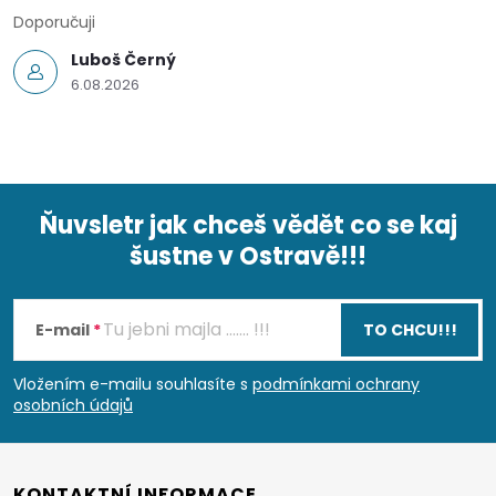
Doporučuji
Luboš Černý
6.08.2026
Ňuvsletr jak chceš vědět co se kaj
šustne v Ostravě!!!
Z
á
E-mail
TO CHCU!!!
p
Vložením e-mailu souhlasíte s
podmínkami ochrany
osobních údajů
a
KONTAKTNÍ INFORMACE