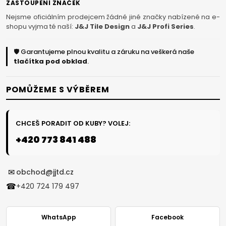
ZASTOUPENÍ ZNAČEK
Nejsme oficiálním prodejcem žádné jiné značky nabízené na e-
shopu vyjma té naší:
J&J Tile Design
a
J&J Profi Series
.
🛡️ Garantujeme plnou kvalitu a záruku na veškerá naše
tlačítka pod obklad
.
POMŮŽEME S VÝBĚREM
CHCEŠ PORADIT OD KUBY? VOLEJ:
+420 773 841 488
✉
obchod@jjtd.cz
☎
+420 724 179 497
WhatsApp
Facebook