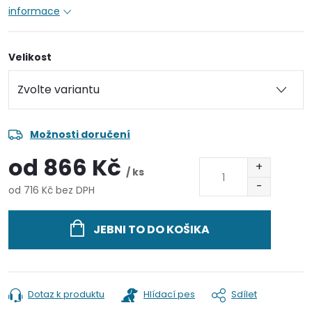
informace
Velikost
Možnosti doručení
od
866 Kč
/ ks
od
716 Kč
bez DPH
Měrná
cena:
JEBNI TO DO KOŠIKA
Dotaz k produktu
Hlídací pes
Sdílet