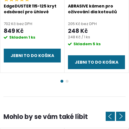
EdgeDUSTER 115-125 kryt
ABRASIVE kámen pro
odsávací pro úhlové
oživování dia kotoučů
brusky
702 Kč bez DPH
205 Kč bez DPH
849 Kč
248 Kč
Měrná
248 Kč / 1 ks
Skladem
1 ks
cena:
Skladem
5 ks
JEBNI TO DO KOŠIKA
JEBNI TO DO KOŠIKA