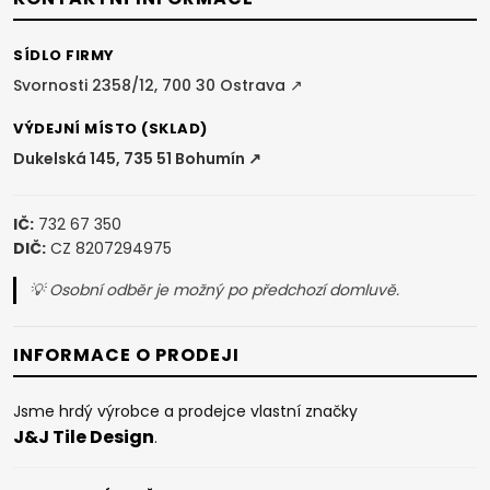
t
í
SÍDLO FIRMY
Svornosti 2358/12, 700 30 Ostrava ↗
VÝDEJNÍ MÍSTO (SKLAD)
Dukelská 145, 735 51 Bohumín ↗
IČ:
732 67 350
DIČ:
CZ 8207294975
💡 Osobní odběr je možný po předchozí domluvě.
INFORMACE O PRODEJI
Jsme hrdý výrobce a prodejce vlastní značky
J&J Tile Design
.