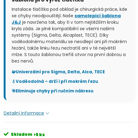
Instalace tlačítka pod obklad je chirurgická práce, kde
se chyby neodpouštějí. Naše
samolepicí šablona
J&J
je navržena tak, aby ti v tom nejtěžším kroku
kryla záda. Je plně kompatibilní se všemi našimi
systémy (Sigma, Delta, Alcaplast, TECE). Díky
voděodolnému materiálu se neodlepí ani při mokrém
řezání, takže linku řezu neztratíš ani v té největší
mlze. S touto šablonou trefíš otvor na první dobrou a
bez nervů.
🧩
Univerzální pro Sigma, Delta, Alca, TECE
💧
Voděodolná – drží i při mokrém řezu
🎯
Eliminuje chyby při ručním nákresu
Detailní informace
Skladem
>5 ks