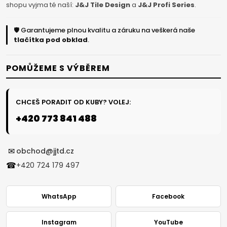
shopu vyjma té naší:
J&J Tile Design
a
J&J Profi Series
.
🛡️ Garantujeme plnou kvalitu a záruku na veškerá naše
tlačítka pod obklad
.
POMŮŽEME S VÝBĚREM
CHCEŠ PORADIT OD KUBY? VOLEJ:
+420 773 841 488
✉
obchod@jjtd.cz
☎
+420 724 179 497
WhatsApp
Facebook
Instagram
YouTube