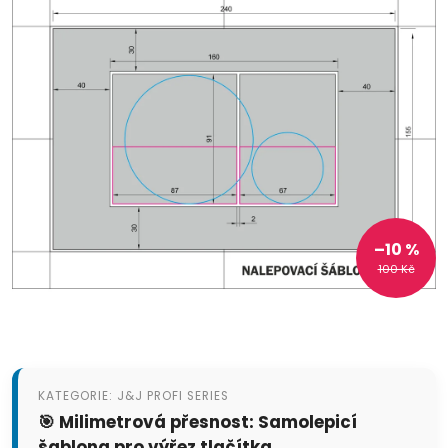
–10 %
100 Kč
KATEGORIE: J&J PROFI SERIES
🎯 Milimetrová přesnost: Samolepicí
šablona pro výřez tlačítka