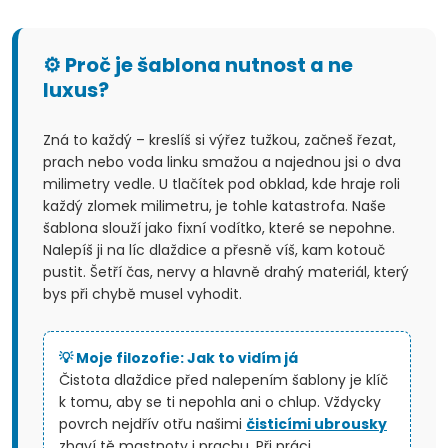
⚙️ Proč je šablona nutnost a ne
luxus?
Zná to každý – kreslíš si výřez tužkou, začneš řezat,
prach nebo voda linku smažou a najednou jsi o dva
milimetry vedle. U tlačítek pod obklad, kde hraje roli
každý zlomek milimetru, je tohle katastrofa. Naše
šablona slouží jako fixní vodítko, které se nepohne.
Nalepíš ji na líc dlaždice a přesně víš, kam kotouč
pustit. Šetří čas, nervy a hlavně drahý materiál, který
bys při chybě musel vyhodit.
💡 Moje filozofie: Jak to vidím já
Čistota dlaždice před nalepením šablony je klíč
k tomu, aby se ti nepohla ani o chlup. Vždycky
povrch nejdřív otřu našimi
čisticími ubrousky
zbaví tě mastnoty i prachu. Při práci