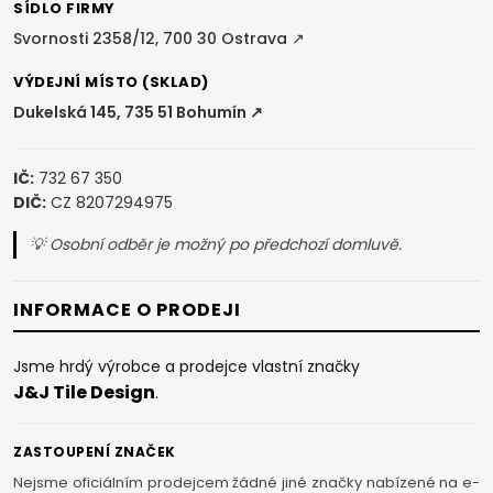
í
SÍDLO FIRMY
Svornosti 2358/12, 700 30 Ostrava ↗
VÝDEJNÍ MÍSTO (SKLAD)
Dukelská 145, 735 51 Bohumín ↗
IČ:
732 67 350
DIČ:
CZ 8207294975
💡 Osobní odběr je možný po předchozí domluvě.
INFORMACE O PRODEJI
Jsme hrdý výrobce a prodejce vlastní značky
J&J Tile Design
.
ZASTOUPENÍ ZNAČEK
Nejsme oficiálním prodejcem žádné jiné značky nabízené na e-