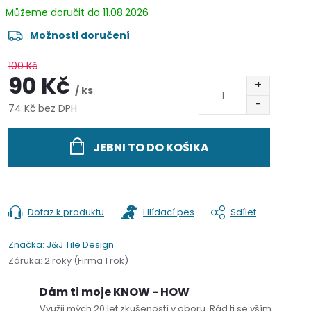
11.08.2026
Možnosti doručení
100 Kč
90 Kč
/ ks
74 Kč bez DPH
Měrná
cena:
JEBNI TO DO KOŠIKA
Dotaz k produktu
Hlídací pes
Sdílet
Značka:
J&J Tile Design
Záruka
:
2 roky (Firma 1 rok)
Dám ti moje KNOW - HOW
Využij mých 20 let zkušeností v oboru. Rád ti se vším