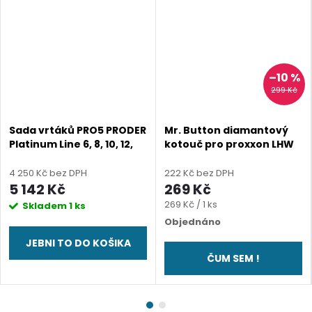
–10 %
299 Kč
Sada vrtáků PRO5 PRODER
Mr. Button diamantový
Platinum Line 6, 8, 10, 12,
kotouč pro proxxon LHW
14, 22, 35, 40, 55, 68mm +
(tloušťka 0,6 mm)
adaptér M14
4 250 Kč bez DPH
222 Kč bez DPH
5 142 Kč
269 Kč
Měrná
269 Kč / 1 ks
Skladem
1 ks
cena:
Objednáno
JEBNI TO DO KOŠIKA
ČUM SEM !