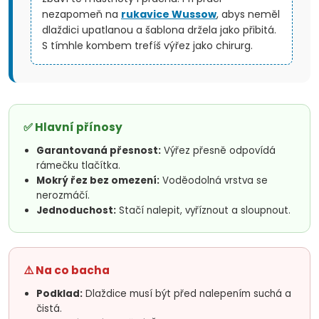
nezapomeň na
rukavice Wussow
, abys neměl
dlaždici upatlanou a šablona držela jako přibitá.
S tímhle kombem trefíš výřez jako chirurg.
✅ Hlavní přínosy
Garantovaná přesnost:
Výřez přesně odpovídá
rámečku tlačítka.
Mokrý řez bez omezení:
Voděodolná vrstva se
nerozmáčí.
Jednoduchost:
Stačí nalepit, vyříznout a sloupnout.
⚠️ Na co bacha
Podklad:
Dlaždice musí být před nalepením suchá a
čistá.