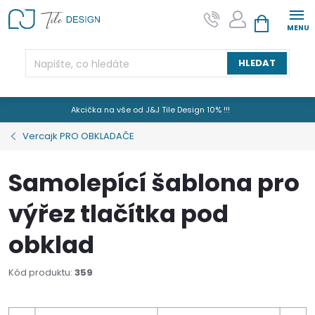
Přejít
na
NÁKUPNÍ KOŠÍK
obsah
HLEDAT
Akcička na vše od J&J Tile Design 10% !!!
Vercajk PRO OBKLADAČE
Samolepící šablona pro
výřez tlačítka pod
obklad
Kód produktu:
359