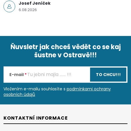
Josef Jeníček
6.08.2026
Ňuvsletr jak chceš vědět co se kaj
šustne v Ostravě!!!
Z
á
E-mail
TO CHCU!!!
p
Vložením e-mailu souhlasíte s
podmínkami ochrany
osobních údajů
a
t
KONTAKTNÍ INFORMACE