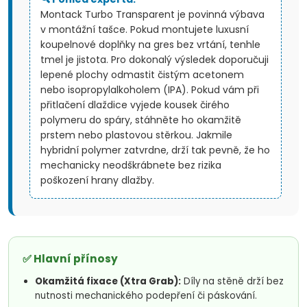
Montack Turbo Transparent je povinná výbava
v montážní tašce. Pokud montujete luxusní
koupelnové doplňky na gres bez vrtání, tenhle
tmel je jistota. Pro dokonalý výsledek doporučuji
lepené plochy odmastit čistým acetonem
nebo isopropylalkoholem (IPA). Pokud vám při
přitlačení dlaždice vyjede kousek čirého
polymeru do spáry, stáhněte ho okamžitě
prstem nebo plastovou stěrkou. Jakmile
hybridní polymer zatvrdne, drží tak pevně, že ho
mechanicky neodškrábnete bez rizika
poškození hrany dlažby.
✅ Hlavní přínosy
Okamžitá fixace (Xtra Grab):
Díly na stěně drží bez
nutnosti mechanického podepření či páskování.