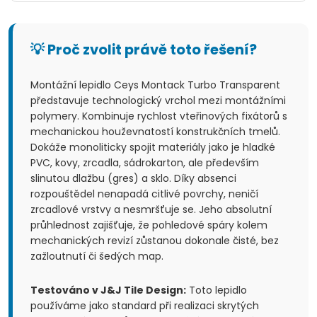
💡 Proč zvolit právě toto řešení?
Montážní lepidlo Ceys Montack Turbo Transparent
představuje technologický vrchol mezi montážními
polymery. Kombinuje rychlost vteřinových fixátorů s
mechanickou houževnatostí konstrukčních tmelů.
Dokáže monoliticky spojit materiály jako je hladké
PVC, kovy, zrcadla, sádrokarton, ale především
slinutou dlažbu (gres) a sklo. Díky absenci
rozpouštědel nenapadá citlivé povrchy, neničí
zrcadlové vrstvy a nesmršťuje se. Jeho absolutní
průhlednost zajišťuje, že pohledové spáry kolem
mechanických revizí zůstanou dokonale čisté, bez
zažloutnutí či šedých map.
Testováno v J&J Tile Design:
Toto lepidlo
používáme jako standard při realizaci skrytých