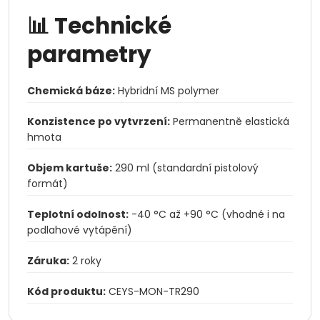
📊 Technické
parametry
Chemická báze:
Hybridní MS polymer
Konzistence po vytvrzení:
Permanentně elastická
hmota
Objem kartuše:
290 ml (standardní pistolový
formát)
Teplotní odolnost:
-40 °C až +90 °C (vhodné i na
podlahové vytápění)
Záruka:
2 roky
Kód produktu:
CEYS-MON-TR290