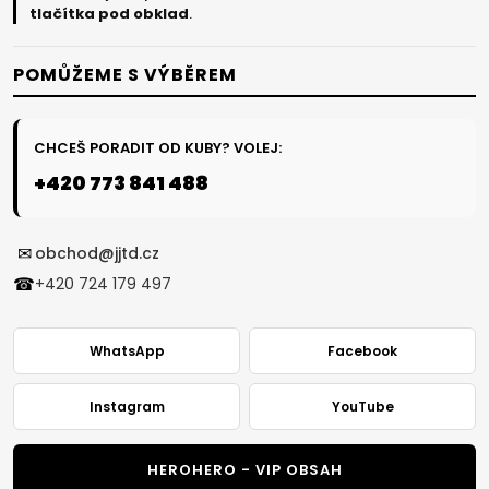
tlačítka pod obklad
.
POMŮŽEME S VÝBĚREM
CHCEŠ PORADIT OD KUBY? VOLEJ:
+420 773 841 488
✉
obchod@jjtd.cz
☎
+420 724 179 497
WhatsApp
Facebook
Instagram
YouTube
HEROHERO - VIP OBSAH