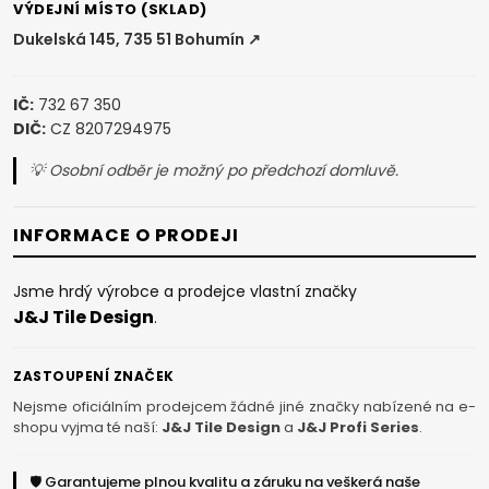
VÝDEJNÍ MÍSTO (SKLAD)
Dukelská 145, 735 51 Bohumín ↗
IČ:
732 67 350
DIČ:
CZ 8207294975
💡 Osobní odběr je možný po předchozí domluvě.
INFORMACE O PRODEJI
Jsme hrdý výrobce a prodejce vlastní značky
J&J Tile Design
.
ZASTOUPENÍ ZNAČEK
Nejsme oficiálním prodejcem žádné jiné značky nabízené na e-
shopu vyjma té naší:
J&J Tile Design
a
J&J Profi Series
.
🛡️ Garantujeme plnou kvalitu a záruku na veškerá naše