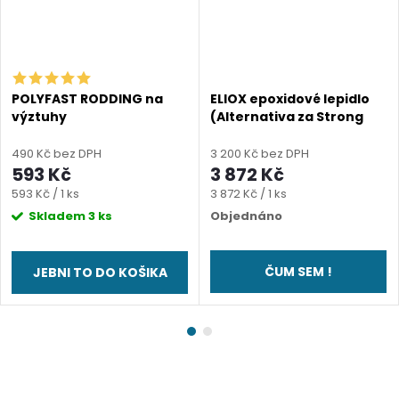
POLYFAST RODDING na
ELIOX epoxidové lepidlo
výztuhy
(Alternativa za Strong
Edge 45)
490 Kč bez DPH
3 200 Kč bez DPH
593 Kč
3 872 Kč
Měrná
Měrná
593 Kč / 1 ks
3 872 Kč / 1 ks
cena:
cena:
Skladem
3 ks
Objednáno
ČUM SEM !
JEBNI TO DO KOŠIKA