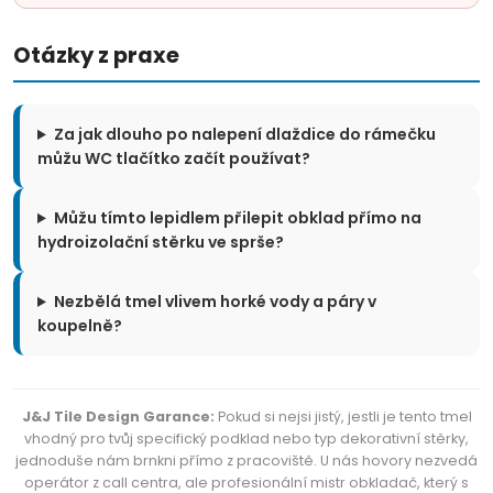
Otázky z praxe
Za jak dlouho po nalepení dlaždice do rámečku
můžu WC tlačítko začít používat?
Můžu tímto lepidlem přilepit obklad přímo na
hydroizolační stěrku ve sprše?
Nezbělá tmel vlivem horké vody a páry v
koupelně?
J&J Tile Design Garance:
Pokud si nejsi jistý, jestli je tento tmel
vhodný pro tvůj specifický podklad nebo typ dekorativní stěrky,
jednoduše nám brnkni přímo z pracoviště. U nás hovory nezvedá
operátor z call centra, ale profesionální mistr obkladač, který s