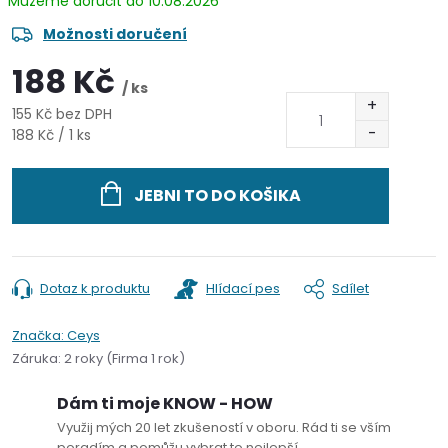
10.08.2026
Možnosti doručení
188 Kč
/ ks
155 Kč bez DPH
Měrná
188 Kč / 1 ks
cena:
JEBNI TO DO KOŠIKA
Dotaz k produktu
Hlídací pes
Sdílet
Značka:
Ceys
Záruka
:
2 roky (Firma 1 rok)
Dám ti moje KNOW - HOW
Využij mých 20 let zkušeností v oboru. Rád ti se vším
poradím a pomůžu vybrat to nejlepší.