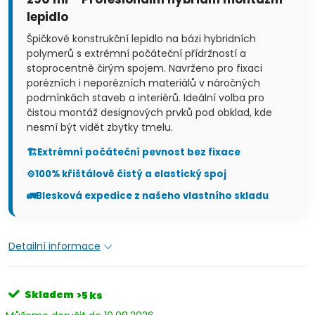
lepidlo
Špičkové konstrukční lepidlo na bázi hybridních
polymerů s extrémní počáteční přídržností a
stoprocentně čirým spojem. Navrženo pro fixaci
porézních i neporézních materiálů v náročných
podmínkách staveb a interiérů. Ideální volba pro
čistou montáž designových prvků pod obklad, kde
nesmí být vidět zbytky tmelu.
🏗️
Extrémní počáteční pevnost bez fixace
⚙️
100% křištálově čistý a elastický spoj
🚛
Blesková expedice z našeho vlastního skladu
Detailní informace
Skladem
>5 ks