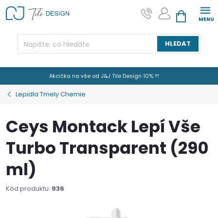
Přejít
na
NÁKUPNÍ KOŠÍK
obsah
HLEDAT
Akcička na vše od J&J Tile Design 10% !!!
Lepidla Tmely Chemie
Ceys Montack Lepí Vše
Turbo Transparent (290
ml)
Kód produktu:
936