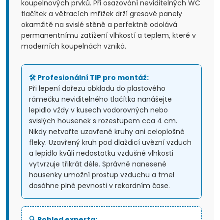
koupelnových prvků. Při osazování neviditelných WC
tlačítek a větracích mřížek drží gresové panely
okamžitě na svislé stěně a perfektně odolává
permanentnímu zatížení vlhkostí a teplem, které v
moderních koupelnách vzniká.
🛠️ Profesionální TIP pro montáž:
Při lepení dořezu obkladu do plastového
rámečku neviditelného tlačítka nanášejte
lepidlo vždy v kusech vodorovných nebo
svislých housenek s rozestupem cca 4 cm.
Nikdy netvořte uzavřené kruhy ani celoplošné
fleky. Uzavřený kruh pod dlaždicí uvězní vzduch
a lepidlo kvůli nedostatku vzdušné vlhkosti
vytvrzuje třikrát déle. Správně nanesené
housenky umožní prostup vzduchu a tmel
dosáhne plné pevnosti v rekordním čase.
🔍 Pohled experta: