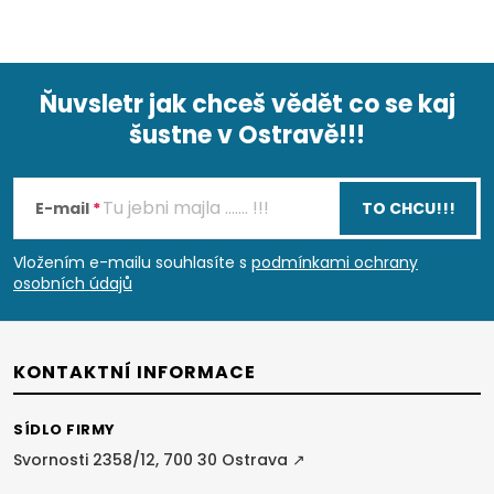
Ňuvsletr jak chceš vědět co se kaj
šustne v Ostravě!!!
Z
á
E-mail
TO CHCU!!!
p
Vložením e-mailu souhlasíte s
podmínkami ochrany
osobních údajů
a
t
KONTAKTNÍ INFORMACE
í
SÍDLO FIRMY
Svornosti 2358/12, 700 30 Ostrava ↗