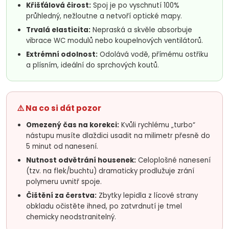
Křišťálová čirost:
Spoj je po vyschnutí 100%
průhledný, nežloutne a netvoří optické mapy.
Trvalá elasticita:
Nepraská a skvěle absorbuje
vibrace WC modulů nebo koupelnových ventilátorů.
Extrémní odolnost:
Odolává vodě, přímému ostřiku
a plísním, ideální do sprchových koutů.
⚠️ Na co si dát pozor
Omezený čas na korekci:
Kvůli rychlému „turbo“
nástupu musíte dlaždici usadit na milimetr přesně do
5 minut od nanesení.
Nutnost odvětrání housenek:
Celoplošné nanesení
(tzv. na flek/buchtu) dramaticky prodlužuje zrání
polymeru uvnitř spoje.
Čištění za čerstva:
Zbytky lepidla z lícové strany
obkladu očistěte ihned, po zatvrdnutí je tmel
chemicky neodstranitelný.